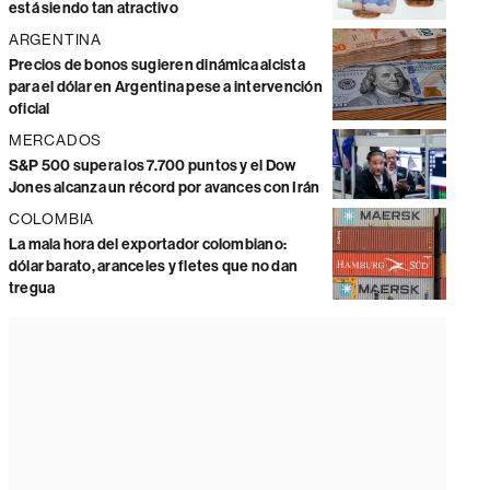
está siendo tan atractivo
ARGENTINA
Precios de bonos sugieren dinámica alcista
para el dólar en Argentina pese a intervención
oficial
MERCADOS
S&P 500 supera los 7.700 puntos y el Dow
Jones alcanza un récord por avances con Irán
COLOMBIA
La mala hora del exportador colombiano:
dólar barato, aranceles y fletes que no dan
tregua