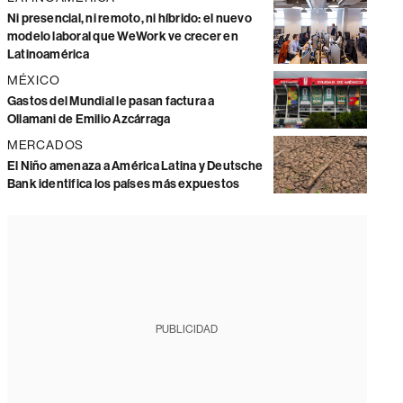
Ni presencial, ni remoto, ni híbrido: el nuevo
modelo laboral que WeWork ve crecer en
Latinoamérica
MÉXICO
Gastos del Mundial le pasan factura a
Ollamani de Emilio Azcárraga
MERCADOS
El Niño amenaza a América Latina y Deutsche
Bank identifica los países más expuestos
PUBLICIDAD