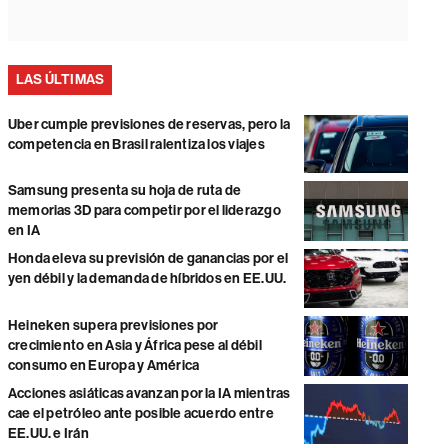
LAS ÚLTIMAS
Uber cumple previsiones de reservas, pero la
competencia en Brasil ralentiza los viajes
Samsung presenta su hoja de ruta de
memorias 3D para competir por el liderazgo
en IA
Honda eleva su previsión de ganancias por el
yen débil y la demanda de híbridos en EE.UU.
Heineken supera previsiones por
crecimiento en Asia y África pese al débil
consumo en Europa y América
Acciones asiáticas avanzan por la IA mientras
cae el petróleo ante posible acuerdo entre
EE.UU. e Irán