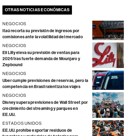
OTRAS NOTICIAS ECONÓMICAS
NEGOCIOS
Itaú recorta su previsión de ingresos por
comisiones ante la volatilidad del mercado
NEGOCIOS
Eli Lilly eleva su previsión de ventas para
2026 tras fuerte demanda de Mounjaro y
Zepbound
NEGOCIOS
Uber cumple previsiones de reservas, pero la
competencia en Brasil ralentiza los viajes
NEGOCIOS
Disney supera previsiones de Wall Street por
crecimiento del streaming y parques en
EE.UU.
ESTADOS UNIDOS
EE.UU. prohíbe exportar residuos de