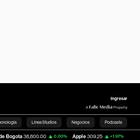
Ingresar
ecnología
Línea Studios
Negocios
Podcasts
38,800.00
Apple
309.25
USD COP
3,195.
0.00%
+1.97%
English