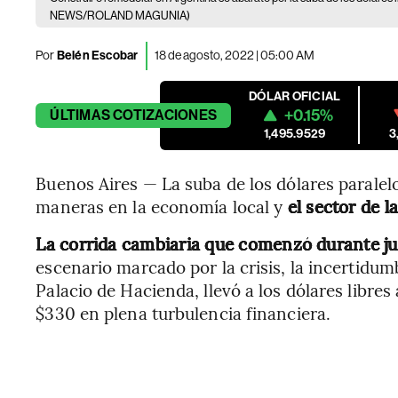
NEWS/ROLAND MAGUNIA)
Por
Belén Escobar
18 de agosto, 2022 | 05:00 AM
DÓLAR OFICIAL
+0.15%
ÚLTIMAS
COTIZACIONES
1,495.9529
3
Buenos Aires — La suba de los dólares paralel
maneras en la economía local y
el sector de l
La corrida cambiaria que comenzó durante jun
escenario marcado por la crisis, la incertidum
Palacio de Hacienda, llevó a los dólares libres a
$330 en plena turbulencia financiera.