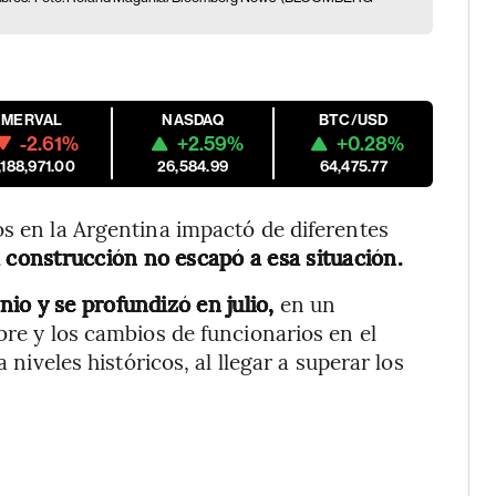
MERVAL
NASDAQ
BTC/USD
-2.61%
+2.59%
+0.28%
,188,971.00
26,584.99
64,475.77
os en la Argentina impactó de diferentes
a construcción no escapó a esa situación.
io y se profundizó en julio,
en un
bre y los cambios de funcionarios en el
 niveles históricos, al llegar a superar los