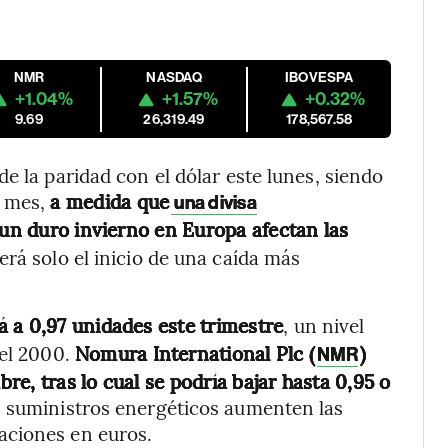
NMR
NASDAQ
IBOVESPA
+1.04%
+1.57%
+0.32%
9.69
26,319.49
178,567.58
e la paridad con el dólar este lunes, siendo
 mes,
a medida que
una divisa
 un duro invierno en Europa afectan las
erá solo el inicio de una caída más
á a 0,97 unidades este trimestre
, un nivel
del 2000.
Nomura International Plc (
)
NMR
bre, tras lo cual se podría bajar hasta 0,95 o
os suministros energéticos aumenten las
aciones en euros.