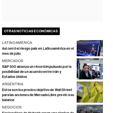
OTRAS NOTICIAS ECONÓMICAS
LATINOAMÉRICA
Así cerró el riesgo país en Latinoamérica en el
mes de julio
MERCADOS
S&P 500 alcanza un récord impulsado por la
posibilidad de un acuerdo entre Irán y
Estados Unidos
ARGENTINA
Estos son los precios objetivo de Wall Street
para las acciones de MercadoLibre previo a su
balance
NEGOCIOS