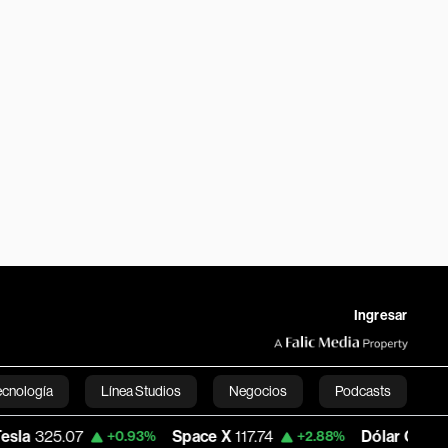
Ingresar
ecnología
Línea Studios
Negocios
Podcasts
07
Space X
117.74
Dólar Oficial - Argent
+0.93%
+2.88%
English