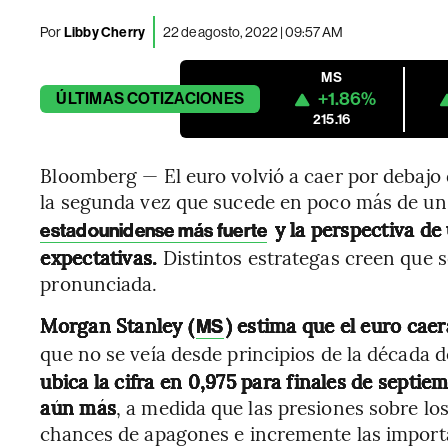
Por
Libby Cherry
22 de agosto, 2022 | 09:57 AM
MS
+1.86%
ÚLTIMAS
COTIZACIONES
215.16
Bloomberg — El euro volvió a caer por debajo d
la segunda vez que sucede en poco más de un
y la perspectiva de
estadounidense más fuerte
expectativas.
Distintos estrategas creen que s
pronunciada.
Morgan Stanley (
) estima que el euro caer
MS
que no se veía desde principios de la década 
ubica la cifra en 0,975 para finales de septiem
aún más
, a medida que las presiones sobre l
chances de apagones e incremente las import