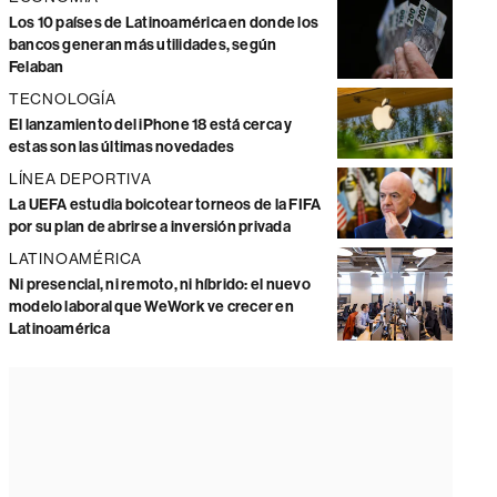
Los 10 países de Latinoamérica en donde los
bancos generan más utilidades, según
Felaban
TECNOLOGÍA
El lanzamiento del iPhone 18 está cerca y
estas son las últimas novedades
LÍNEA DEPORTIVA
La UEFA estudia boicotear torneos de la FIFA
por su plan de abrirse a inversión privada
LATINOAMÉRICA
Ni presencial, ni remoto, ni híbrido: el nuevo
modelo laboral que WeWork ve crecer en
Latinoamérica