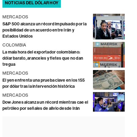
NOTICIAS DEL DÓLAR HOY
MERCADOS
S&P 500 alcanza un récord impulsado por la
posibilidad de un acuerdo entre Irán y
Estados Unidos
COLOMBIA
La mala hora del exportador colombiano:
dólar barato, aranceles y fletes que no dan
tregua
MERCADOS
El yen enfrenta una prueba clave en los 155
por dólar tras la intervención histórica
MERCADOS
Dow Jones alcanza un récord mientras cae el
petróleo por señales de alivio desde Irán