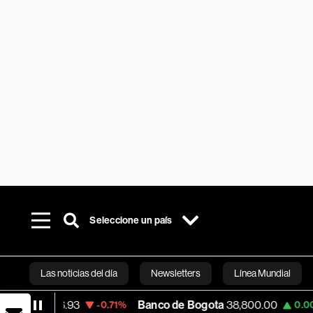
Seleccione un país
Las noticias del día
Newsletters
Línea Mundial
,886.93
Banco de Bogota
38,800.00
Appl
-0.71%
0.00%
Bloomberg 