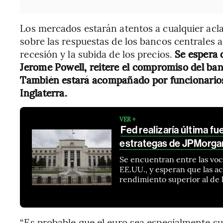
Los mercados estarán atentos a cualquier acl
sobre las respuestas de los bancos centrales a 
recesión y la subida de los precios.
Se espera 
Jerome Powell, reitere el compromiso del banc
También estará acompañado por funcionarios
Inglaterra.
VER +
Fed realizaría última f
estrategas de JPMorga
Se encuentran entre las voc
EE.UU., y esperan que las 
rendimiento superior al de l
“Es probable que el euro sea especialmente su