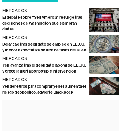
MERCADOS
El debate sobre “Sell América” resurge tras
decisiones de Washington que siembran
dudas
MERCADOS
Dólar cae tras débil dato de empleo en EE.UU.
y menor expectativa de alza de tasas de la Fed
MERCADOS
Yen avanza tras el débil dato laboral de EE.UU.
y crece la alerta por posible intervención
MERCADOS
Vender euros para comprar yenes aumenta el
riesgo geopolítico, advierte BlackRock