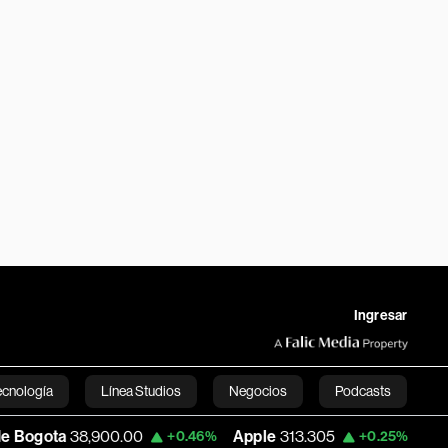
Ingresar
ecnología
Línea Studios
Negocios
Podcasts
00.00
Apple
313.305
USD COP
3,159.6
+0.46%
+0.25%
English