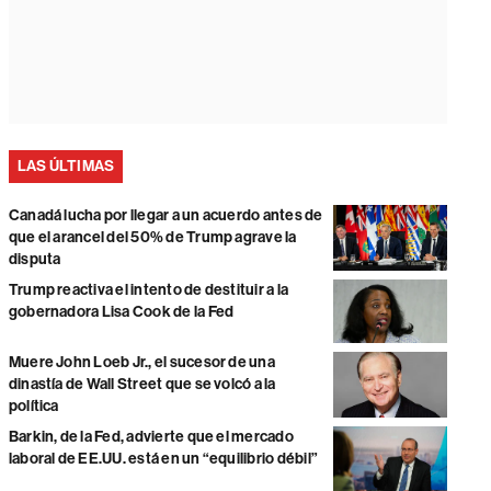
LAS ÚLTIMAS
Canadá lucha por llegar a un acuerdo antes de
que el arancel del 50% de Trump agrave la
disputa
Trump reactiva el intento de destituir a la
gobernadora Lisa Cook de la Fed
Muere John Loeb Jr., el sucesor de una
dinastía de Wall Street que se volcó a la
política
Barkin, de la Fed, advierte que el mercado
laboral de EE.UU. está en un “equilibrio débil”