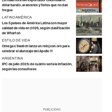
La mala hora del exportador colombiano:
dólar barato, aranceles y fletes que no dan
tregua
LATINOAMÉRICA
Los 5 países de América Latina con mayor
calidad de vida en 2026, según clasificación
de Wharton
ESTILO DE VIDA
Omega x Swatch lanza un reloj con oro para
celebrar el alunizaje del Apollo 11
ARGENTINA
IPC de julio 2026: de cuánto sería la inflación,
según las consultoras
PUBLICIDAD