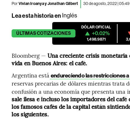
Por
Vivian Iroanya y Jonathan Gilbert
30 de agosto, 2022 | 05:4
Lea esta historia en
Inglés
DÓLAR OFICIAL
+0.02%
ÚLTIMAS
COTIZACIONES
1,498.9871
3
Bloomberg —
Una creciente crisis monetaria
vida en Buenos Aires: el café.
Argentina está
endureciendo las restricciones a
reservas precarias de dólares mientras trata 
confusión a una economía que presenta una in
sale ilesa e incluso los importadores del caf
los famosos cafés de la capital están sintien
los siguientes.