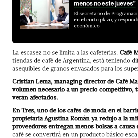
menos no este jueves”
El secretario de Programac
en el corto plazo, y respond
económico
La escasez no se limita a las cafeterías.
Café M
tiendas de café de Argentina, está teniendo di
asequibles de granos envasados para los sup
Cristian Lema, managing director de Café Mart
volumen necesario a un precio competitivo, t
verán afectados.
En Tres, uno de los cafés de moda en el barri
propietaria Agustina Román ya redujo a la mi
proveedores entregan menos bolsas a causa d
café se convertirá en un producto básico esca