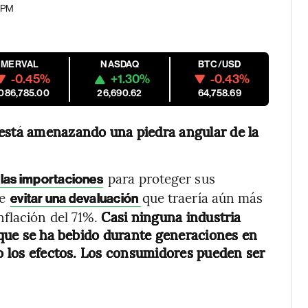
9 PM
MERVAL
NASDAQ
BTC/USD
-0.45%
+1.30%
-0.43%
,086,785.00
26,690.62
64,758.69
 está amenazando una piedra angular de la
para proteger sus
 las importaciones
de
que traería aún más
evitar una devaluación
flación del 71%.
Casi ninguna industria
é que se ha bebido durante generaciones en
do los efectos. Los consumidores pueden ser