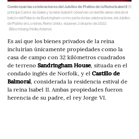
Comienzan las celebraciones del Jubileo de Platino de la Reina Isabel II
El
príncipe Carlos de Gales y la reina Isabel II observan un desfile aéreo desde el
balcón del Palacio de Buckingham como parte de las celebraciones del Jubileo
de Platino en Londres, Reino Unido, el jueves 2 de junio de 2022.
(Bloomberg/Hollie Adams)
Es así que los bienes privados de la reina
incluirían únicamente propiedades como la
casa de campo con 32 kilómetros cuadrados
de terreno
Sandringham House
, situada en el
condado inglés de Norfolk, y el
Castillo de
Balmoral
, considerada la residencia estival de
la reina Isabel II. Ambas propiedades fueron
herencia de su padre, el rey Jorge VI.