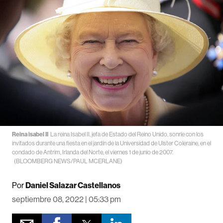
Reina isabel II
La reina Isabel II, jefa de Estado del Reino Unido, sonríe con los
invitados durante una fiesta en el jardín de la Universidad de Ulster Coleraine, en el
condado de Antrim, Irlanda del Norte, el viernes 1 de junio de 2007.
(BLOOMBERG NEWS/PAUL MCERLANE)
Por
Daniel Salazar Castellanos
septiembre 08, 2022 | 05:33 pm