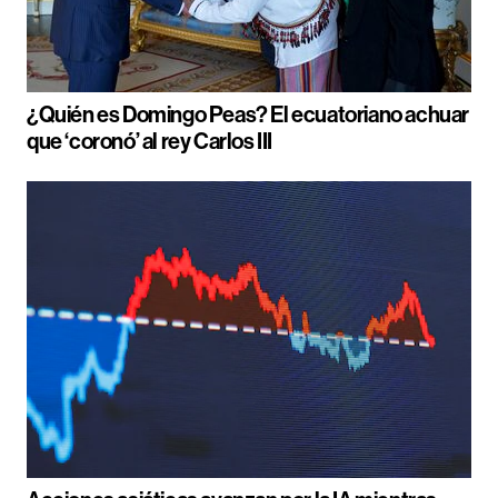
¿Quién es Domingo Peas? El ecuatoriano achuar
que ‘coronó’ al rey Carlos III