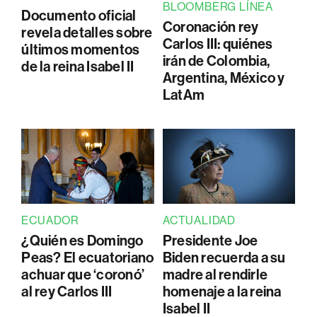
BLOOMBERG LÍNEA
Documento oficial
Coronación rey
revela detalles sobre
Carlos III: quiénes
últimos momentos
irán de Colombia,
de la reina Isabel II
Argentina, México y
LatAm
ECUADOR
ACTUALIDAD
¿Quién es Domingo
Presidente Joe
Peas? El ecuatoriano
Biden recuerda a su
achuar que ‘coronó’
madre al rendirle
al rey Carlos III
homenaje a la reina
Isabel II