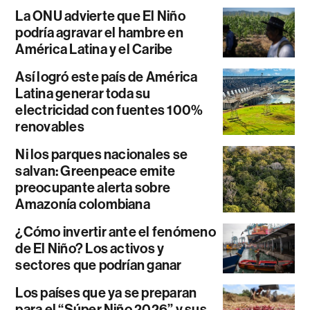
La ONU advierte que El Niño
podría agravar el hambre en
América Latina y el Caribe
Así logró este país de América
Latina generar toda su
electricidad con fuentes 100%
renovables
Ni los parques nacionales se
salvan: Greenpeace emite
preocupante alerta sobre
Amazonía colombiana
¿Cómo invertir ante el fenómeno
de El Niño? Los activos y
sectores que podrían ganar
Los países que ya se preparan
para el “Súper Niño 2026” y sus