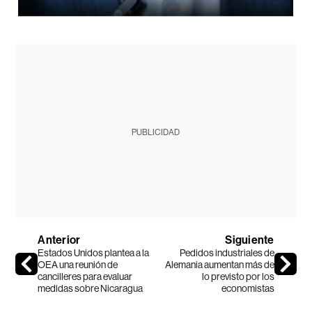
PUBLICIDAD
Anterior
Siguiente
Estados Unidos plantea a la
Pedidos industriales de
OEA una reunión de
Alemania aumentan más de
cancilleres para evaluar
lo previsto por los
medidas sobre Nicaragua
economistas