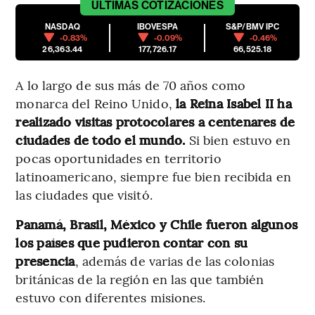
ÚLTIMAS
COTIZACIONES
NASDAQ
IBOVESPA
S&P/BMV IPC
-0.83%
-0.09%
-0.46%
26,363.44
177,726.17
66,525.18
A lo largo de sus más de 70 años como
monarca del Reino Unido,
la Reina Isabel II ha
realizado visitas protocolares a centenares de
ciudades de todo el mundo.
Si bien estuvo en
pocas oportunidades en territorio
latinoamericano, siempre fue bien recibida en
las ciudades que visitó.
Panamá, Brasil, México y Chile fueron algunos
los países que pudieron contar con su
presencia
, además de varias de las colonias
británicas de la región en las que también
estuvo con diferentes misiones.