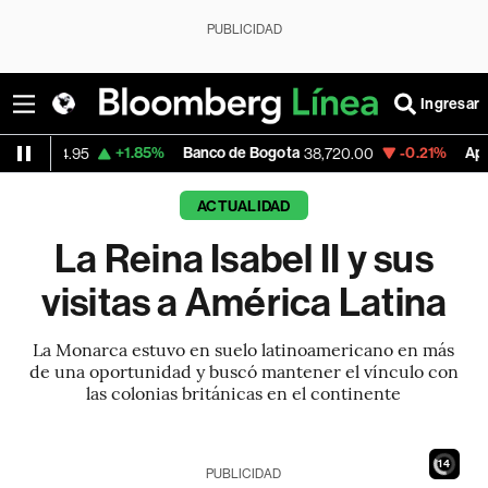
PUBLICIDAD
Ingresar
+1.85%
Banco de Bogota
-0.21%
Apple
+0
38,720.00
310.94
ACTUALIDAD
La Reina Isabel II y sus
visitas a América Latina
La Monarca estuvo en suelo latinoamericano en más
de una oportunidad y buscó mantener el vínculo con
las colonias británicas en el continente
12
PUBLICIDAD