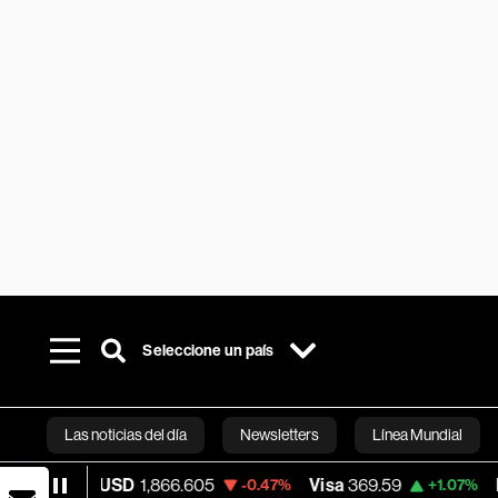
Seleccione un país
Las noticias del día
Newsletters
Línea Mundial
TH/USD
1,866.605
Visa
369.59
MercadoL
-0.47%
+1.07%
Bloomberg 