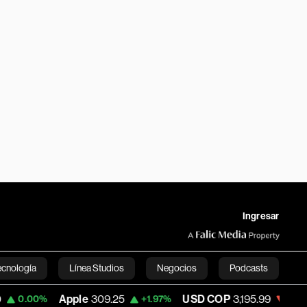
Ingresar
ecnología
Línea Studios
Negocios
Podcasts
Apple
309.25
USD COP
3,195.99
Tesla
%
+1.97%
-1.14%
English