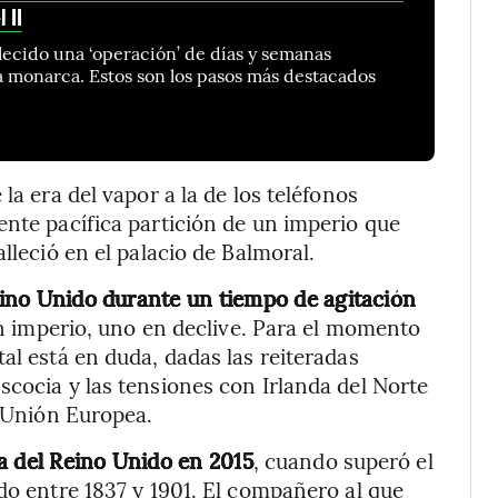
 II
blecido una ‘operación’ de días y semanas
la monarca. Estos son los pasos más destacados
la era del vapor a la de los teléfonos
ente pacífica partición de un imperio que
lleció en el palacio de Balmoral.
Reino Unido durante un tiempo de agitación
 imperio, uno en declive. Para el momento
al está en duda, dadas las reiteradas
scocia y las tensiones con Irlanda del Norte
a Unión Europea.
a del Reino Unido en 2015
, cuando superó el
do entre 1837 y 1901. El compañero al que