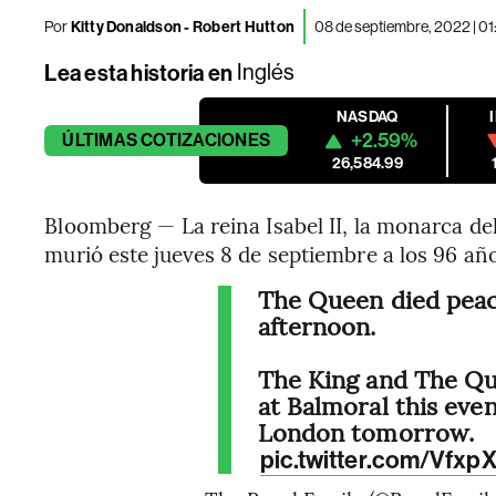
Por
Kitty Donaldson - Robert Hutton
08 de septiembre, 2022 | 0
Lea esta historia en
Inglés
NASDAQ
+2.59%
ÚLTIMAS
COTIZACIONES
26,584.99
Bloomberg — La reina Isabel II, la monarca d
murió este jueves 8 de septiembre a los 96 añ
The Queen died peace
afternoon.
The King and The Qu
at Balmoral this even
London tomorrow.
pic.twitter.com/Vfx