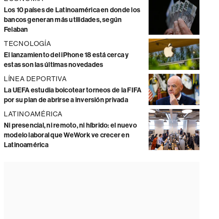
Los 10 países de Latinoamérica en donde los
bancos generan más utilidades, según
Felaban
TECNOLOGÍA
El lanzamiento del iPhone 18 está cerca y
estas son las últimas novedades
LÍNEA DEPORTIVA
La UEFA estudia boicotear torneos de la FIFA
por su plan de abrirse a inversión privada
LATINOAMÉRICA
Ni presencial, ni remoto, ni híbrido: el nuevo
modelo laboral que WeWork ve crecer en
Latinoamérica