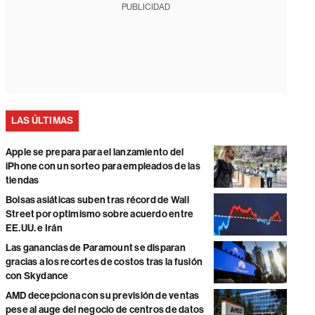
PUBLICIDAD
LAS ÚLTIMAS
Apple se prepara para el lanzamiento del
iPhone con un sorteo para empleados de las
tiendas
Bolsas asiáticas suben tras récord de Wall
Street por optimismo sobre acuerdo entre
EE.UU. e Irán
Las ganancias de Paramount se disparan
gracias a los recortes de costos tras la fusión
con Skydance
AMD decepciona con su previsión de ventas
pese al auge del negocio de centros de datos