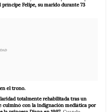
l príncipe Felipe, su marido durante 73
IDAD
en el trono.
ularidad totalmente rehabilitada tras un
ue culminó con la indignación mediática por
de la princesa Diana en 1997
. Cuando