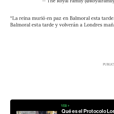
— The Royal Family (@RoyalFamil
“La reina murió en paz en Balmoral esta tarde
Balmoral esta tarde y volverán a Londres mañan
PUBLIC
VER +
Qué es el Protocolo Lo