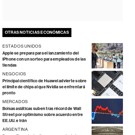
OTRAS NOTICIAS ECONÓMICAS
ESTADOS UNIDOS
Apple se prepara para el lanzamiento del
iPhone con un sorteo para empleados de las
tiendas
NEGOCIOS
Principal científico de Huawei advierte sobre
el límite de chips al que Nvidia se enfrentará
pronto
MERCADOS
Bolsas asiáticas suben tras récord de Wall
Street por optimismo sobre acuerdo entre
EE.UU. e Irán
ARGENTINA