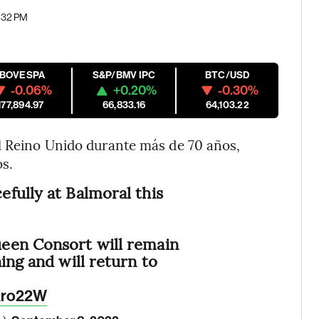
1:32 PM
IBOVESPA
S&P/BMV IPC
BTC/USD
-0.06%
+0.20%
-0.30%
177,894.97
66,833.16
64,103.22
el Reino Unido durante más de 70 años,
os.
fully at Balmoral this
een Consort will remain
ing and will return to
pXro22W