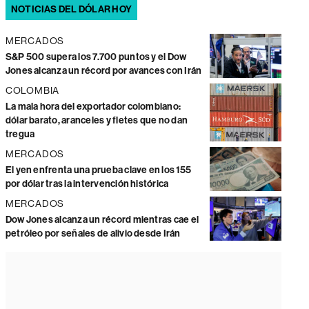
NOTICIAS DEL DÓLAR HOY
MERCADOS
S&P 500 supera los 7.700 puntos y el Dow
Jones alcanza un récord por avances con Irán
COLOMBIA
La mala hora del exportador colombiano:
dólar barato, aranceles y fletes que no dan
tregua
MERCADOS
El yen enfrenta una prueba clave en los 155
por dólar tras la intervención histórica
MERCADOS
Dow Jones alcanza un récord mientras cae el
petróleo por señales de alivio desde Irán