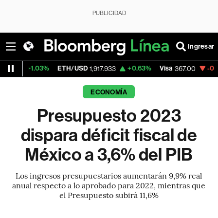
PUBLICIDAD
Ingresar
%
ETH/USD
+0.63%
Visa
-0.94%
Mercado
1,917.933
367.00
ECONOMÍA
Presupuesto 2023
dispara déficit fiscal de
México a 3,6% del PIB
Los ingresos presupuestarios aumentarán 9,9% real
anual respecto a lo aprobado para 2022, mientras que
el Presupuesto subirá 11,6%