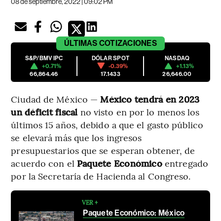
08 de septiembre, 2022 | 09:02 PM
ÚLTIMAS
COTIZACIONES
S&P/BMV IPC
DÓLAR SPOT
NASDAQ
+0.71%
-0.39%
+1.13%
66,864.46
17.1433
26,646.00
Ciudad de México —
México tendrá en 2023
un déficit fiscal
no visto en por lo menos los
últimos 15 años, debido a que el gasto público
se elevará más que los ingresos
presupuestarios que se esperan obtener, de
acuerdo con el
Paquete Económico
entregado
por la Secretaría de Hacienda al Congreso.
VER +
Paquete Económico: México