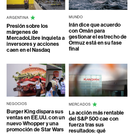
MUNDO
ARGENTINA
Irán dice que acuerdo
Presión sobre los
con Omán para
márgenes de
gestionar el estrecho de
MercadoLibre inquieta a
Ormuz está en su fase
inversores y acciones
final
caen en el Nasdaq
NEGOCIOS
MERCADOS
Burger King dispara sus
La acción más rentable
ventas en EE.UU. con un
del S&P 500 cae con
nuevo Whopper y una
fuerza tras sus
promoción de Star Wars
resultados: qué