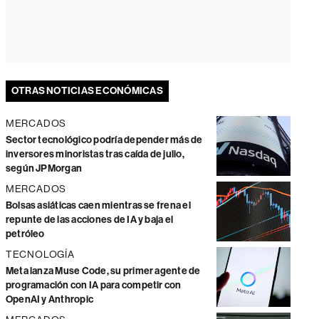
OTRAS NOTICIAS ECONÓMICAS
MERCADOS
Sector tecnológico podría depender más de
inversores minoristas tras caída de julio,
según JPMorgan
MERCADOS
Bolsas asiáticas caen mientras se frena el
repunte de las acciones de IA y baja el
petróleo
TECNOLOGÍA
Meta lanza Muse Code, su primer agente de
programación con IA para competir con
OpenAI y Anthropic