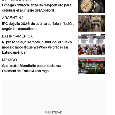
Omega x Swatch lanza un reloj con oro para
celebrar el alunizaje del Apollo 11
ARGENTINA
IPC de julio 2026: de cuánto sería la inflación,
según las consultoras
LATINOAMÉRICA
Ni presencial, ni remoto, ni híbrido: el nuevo
modelo laboral que WeWork ve crecer en
Latinoamérica
MÉXICO
Gastos del Mundial le pasan factura a
Ollamani de Emilio Azcárraga
PUBLICIDAD