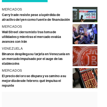
MERCADOS
Carry trade resiste pese a la pérdida de
atractivo del yen como fuente de financiación
MERCADOS
Wall Street cierra mixto tras toma de
utilidades y mientras el mercado evalúa
avances con Irán
VENEZUELA
Binance despliega su tarjeta en Venezuela en
un mercado impulsado por el auge de las
stablecoins
MERCADOS
El precio del oro se dispara y va camino a su
mejor día desde febrero: qué impulsa el
repunte