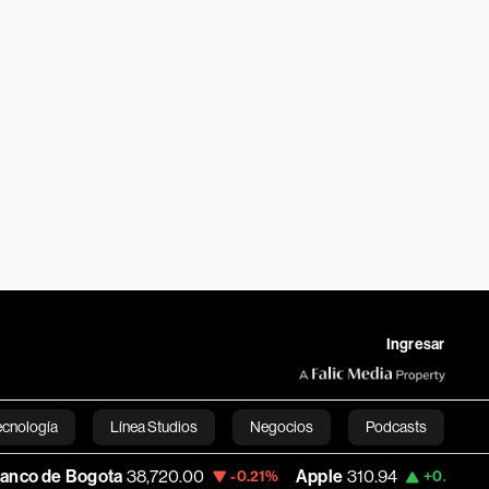
Ingresar
ecnología
Línea Studios
Negocios
Podcasts
ogota
38,720.00
Apple
310.94
USD COP
-0.21%
+0.55%
English