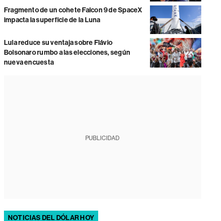
Fragmento de un cohete Falcon 9 de SpaceX
impacta la superficie de la Luna
Lula reduce su ventaja sobre Flávio
Bolsonaro rumbo a las elecciones, según
nueva encuesta
PUBLICIDAD
NOTICIAS DEL DÓLAR HOY