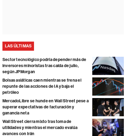
LAS ÚLTIMAS
Sector tecnológico podría depender más de
inversores minoristas tras caída de julio,
según JPMorgan
Bolsas asiáticas caen mientras se frena el
repunte de las acciones de IA y baja el
petróleo
MercadoLibre se hunde en Wall Street pese a
superar expectativas de facturación y
ganancia neta
Wall Street cierra mixto tras toma de
utilidades y mientras el mercado evalúa
avances con Irán