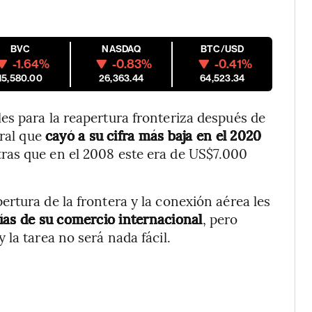
BVC
NASDAQ
BTC/USD
-1.64%
-0.83%
-0.41%
15,580.00
26,363.44
64,523.34
es para la reapertura fronteriza después de
eral que
cayó a su cifra más baja en el 2020
tras que en el 2008 este era de US$7.000
rtura de la frontera y la conexión aérea les
días de su comercio internacional
, pero
la tarea no será nada fácil.