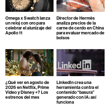
Omega x Swatch lanza
Director de Hermès
un reloj con oro para
analiza precios de la
celebrar el alunizaje del
carne de cerdo en China
Apollo 11
para evaluar mercado de
bolsos
¿Qué ver en agosto de
LinkedIn crea una
2026 en Netflix, Prime
herramienta contra el
Video y Disney +? Los
contenido “basura”
estrenos del mes
generado con IA: así
funciona