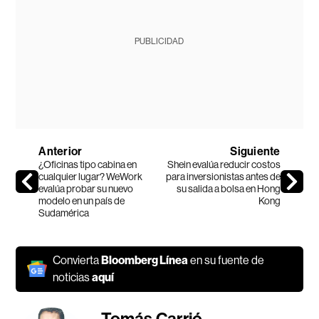
PUBLICIDAD
Anterior
Siguiente
¿Oficinas tipo cabina en
Shein evalúa reducir costos
cualquier lugar? WeWork
para inversionistas antes de
evalúa probar su nuevo
su salida a bolsa en Hong
modelo en un país de
Kong
Sudamérica
Convierta
Bloomberg Línea
en su fuente de
noticias
aquí
Tomás Carrió