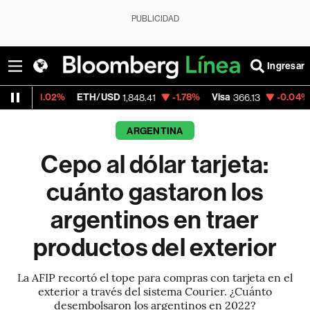
PUBLICIDAD
Ingresar
ETH/USD
-1.78%
Visa
-0.04%
MercadoLib
1,848.41
366.13
ARGENTINA
Cepo al dólar tarjeta:
cuánto gastaron los
argentinos en traer
productos del exterior
La AFIP recortó el tope para compras con tarjeta en el
exterior a través del sistema Courier. ¿Cuánto
desembolsaron los argentinos en 2022?