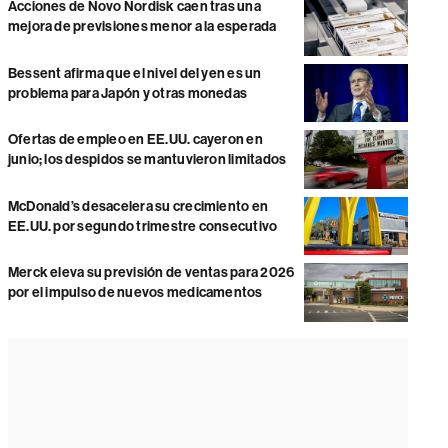
Acciones de Novo Nordisk caen tras una
mejora de previsiones menor a la esperada
Bessent afirma que el nivel del yen es un
problema para Japón y otras monedas
Ofertas de empleo en EE.UU. cayeron en
junio; los despidos se mantuvieron limitados
McDonald’s desacelera su crecimiento en
EE.UU. por segundo trimestre consecutivo
Merck eleva su previsión de ventas para 2026
por el impulso de nuevos medicamentos