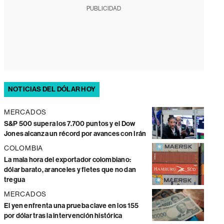
PUBLICIDAD
NOTICIAS DEL DÓLAR HOY
MERCADOS
S&P 500 supera los 7.700 puntos y el Dow
Jones alcanza un récord por avances con Irán
COLOMBIA
La mala hora del exportador colombiano:
dólar barato, aranceles y fletes que no dan
tregua
MERCADOS
El yen enfrenta una prueba clave en los 155
por dólar tras la intervención histórica