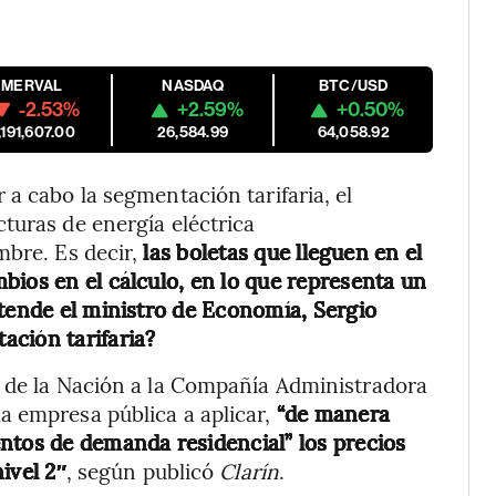
MERVAL
NASDAQ
BTC/USD
-2.53%
+2.59%
+0.50%
,191,607.00
26,584.99
64,058.92
a cabo la segmentación tarifaria, el
turas de energía eléctrica
mbre. Es decir,
las boletas que lleguen en el
bios en el cálculo, en lo que representa un
etende el ministro de Economía, Sergio
ación tarifaria?
a de la Nación a la Compañía Administradora
a empresa pública a aplicar,
“de manera
ntos de demanda residencial” los precios
ivel 2″
, según publicó
Clarín
.