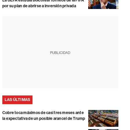
La UEFA estudia boicotear torneos de la FIFA
por su plan de abrirse a inversión privada
PUBLICIDAD
LAS ÚLTIMAS
Cobre toca máximos de casi tres meses ante
la expectativa de un posible arancel de Trump