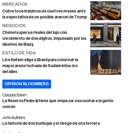
MERCADOS
Cobre toca máximos de casi tres meses ante
la expectativa de un posible arancel de Trump
NEGOCIOS
Chanel supera a rivales del lujo con
crecimiento de dos dígitos, impulsado por los
diseños de Blazy
ESTILO DE VIDA
Live Nation elige a Brasil para construir la
mayor arena techada de Sudamérica: los
detalles
OPINIÓN BLOOMBERG
Claudia Sahm
La Reserva Federal tiene que empezar a escuchar a la gente
común
John Authers
La historia de dos burbujas y el riesgo de una tercera