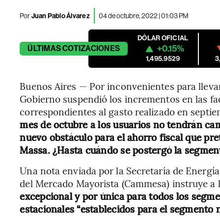
Por
Juan Pablo Álvarez
04 de octubre, 2022 | 01:03 PM
DÓLAR OFICIAL
+0.15%
ÚLTIMAS
COTIZACIONES
1,495.9529
3
Buenos Aires — Por inconvenientes para llevar 
Gobierno suspendió los incrementos en las fac
correspondientes al gasto realizado en septie
mes de octubre a los usuarios no tendrán cam
nuevo obstáculo para el ahorro fiscal que pr
Massa. ¿Hasta cuándo se postergó la segment
Una nota enviada por la Secretaría de Energí
del Mercado Mayorista (Cammesa) instruye a l
excepcional y por única para todos los segme
estacionales “establecidos para el segmento n