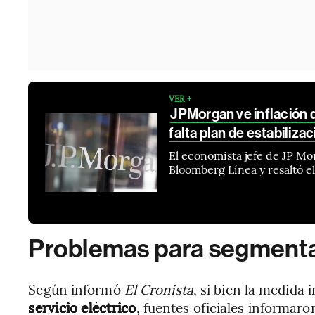
VER +
JPMorgan ve inflación 
falta plan de estabiliza
El economista jefe de JP Mo
Bloomberg Línea y resaltó el
Problemas para segmentar 
Según informó
El Cronista
, si bien la medida 
servicio eléctrico
, fuentes oficiales informaro