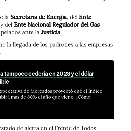
de la
Secretaría de Energía
, del
Ente
y del
Ente Nacional Regulador del Gas
pelados ante la
Justicia
.
 la llegada de los padrones a las empresas
.
na tampoco cedería en 2023 y el dólar
ible
Expectativa de Mercados proyectó que el Índice
ubirá más de 80% el año que viene. ¿Cómo
stado de alerta en el Frente de Todos