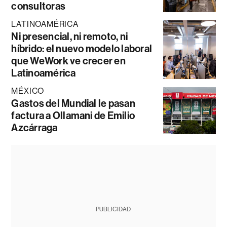
consultoras
LATINOAMÉRICA
Ni presencial, ni remoto, ni
híbrido: el nuevo modelo laboral
que WeWork ve crecer en
Latinoamérica
MÉXICO
Gastos del Mundial le pasan
factura a Ollamani de Emilio
Azcárraga
PUBLICIDAD