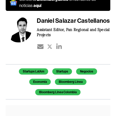
noticias
aquí
Daniel Salazar Castellanos
Assistant Editor, Pan Regional and Special
Projects
Temas de este artículo
Startups LatAm
Startups
Negocios
Economía
Bloomberg Línea
Bloomberg Línea Colombia