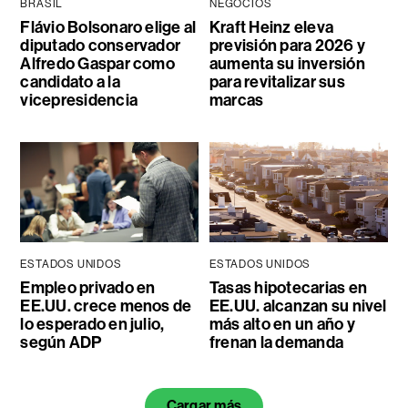
BRASIL
NEGOCIOS
Flávio Bolsonaro elige al
Kraft Heinz eleva
diputado conservador
previsión para 2026 y
Alfredo Gaspar como
aumenta su inversión
candidato a la
para revitalizar sus
vicepresidencia
marcas
ESTADOS UNIDOS
ESTADOS UNIDOS
Empleo privado en
Tasas hipotecarias en
EE.UU. crece menos de
EE.UU. alcanzan su nivel
lo esperado en julio,
más alto en un año y
según ADP
frenan la demanda
Cargar más