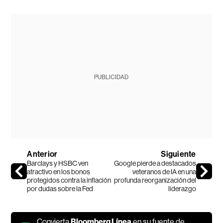
PUBLICIDAD
Anterior
Siguiente
Barclays y HSBC ven
Google pierde a destacados
atractivo en los bonos
veteranos de IA en una
protegidos contra la inflación
profunda reorganización del
por dudas sobre la Fed
liderazgo
Convierta
Bloomberg Línea
en su fuente de