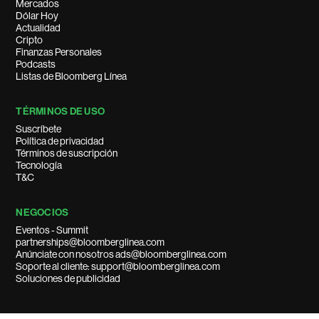
Mercados
Dólar Hoy
Actualidad
Cripto
Finanzas Personales
Podcasts
Listas de Bloomberg Línea
TÉRMINOS DE USO
Suscríbete
Política de privacidad
Términos de suscripción
Tecnología
T&C
NEGOCIOS
Eventos - Summit
partnerships@bloomberglinea.com
Anúnciate con nosotros ads@bloomberglinea.com
Soporte al cliente: support@bloomberglinea.com
Soluciones de publicidad