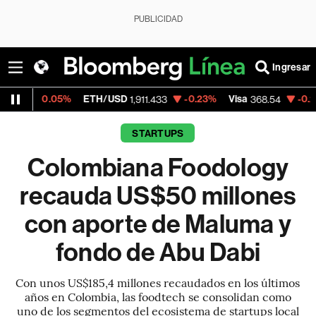
PUBLICIDAD
Ingresar
5%
ETH/USD
-0.23%
Visa
-0.28%
Mercad
1,911.433
368.54
STARTUPS
Colombiana Foodology
recauda US$50 millones
con aporte de Maluma y
fondo de Abu Dabi
Con unos US$185,4 millones recaudados en los últimos
años en Colombia, las foodtech se consolidan como
uno de los segmentos del ecosistema de startups local