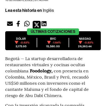
Lea esta historia en
Inglés
ÚLTIMAS
COTIZACIONES
DÓLAR
BVC
NASDAQ
-0.63%
-1.64%
-0.83%
3,175.95
15,580.00
26,363.44
Bogotá — La startup desarrolladora de
restaurantes virtuales y cocinas ocultas
colombiana
Foodology,
con presencia en
Colombia, México, Brasil y Perú, recaudó
US$50 millones con inversores como el
cantante Maluma y el fondo de capital de
riesgo de Abu Dabi Chimera.
Con la inversión alcanzada la compañía