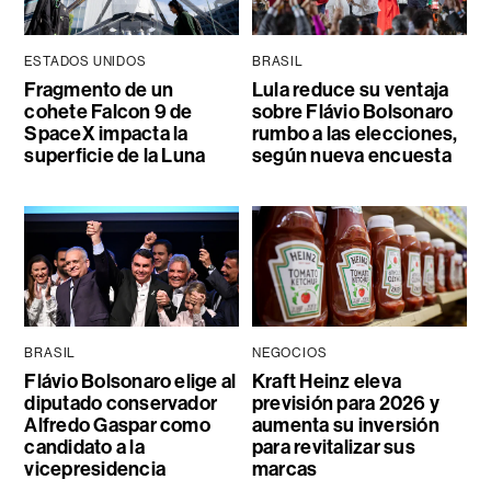
ESTADOS UNIDOS
BRASIL
Fragmento de un
Lula reduce su ventaja
cohete Falcon 9 de
sobre Flávio Bolsonaro
SpaceX impacta la
rumbo a las elecciones,
superficie de la Luna
según nueva encuesta
BRASIL
NEGOCIOS
Flávio Bolsonaro elige al
Kraft Heinz eleva
diputado conservador
previsión para 2026 y
Alfredo Gaspar como
aumenta su inversión
candidato a la
para revitalizar sus
vicepresidencia
marcas