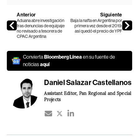
Anterior
Siguiente
Aduana abre investigación
Baja la nafta en Argentina por
tras denuncias de equipaje
primera vez desde el 2019:
no revisado a tesorera de
así quedó el precio de YPF
CPAC Argentina
Convierta
Bloomberg Línea
en su fuente de
noticias
aquí
Daniel Salazar Castellanos
Assistant Editor, Pan Regional and Special
Projects