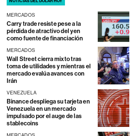
NOTICIAS DEL DÓLAR HOY
MERCADOS
Carry trade resiste pese a la
pérdida de atractivo del yen
como fuente de financiación
MERCADOS
Wall Street cierra mixto tras
toma de utilidades y mientras el
mercado evalúa avances con
Irán
VENEZUELA
Binance despliega su tarjeta en
Venezuela en un mercado
impulsado por el auge de las
stablecoins
MERCADOS