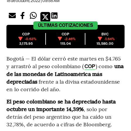
18 de octubre, 2022 | 09:58 AM
ÚLTIMAS
COTIZACIONES
COP
COP
BVC
-0.63%
-2.46%
-1.64%
3,175.95
115.04
15,580.00
Bogotá — El dólar cerró este martes en $4.765
y arrastró al peso colombiano (
) como
una
COP
de las monedas de Latinoamérica más
depreciadas
frente a la divisa estadounidense
en lo corrido del año.
El peso colombiano se ha depreciado hasta
octubre un importante 14,39%
, solo por
detrás del peso argentino que ha caído un
32,78%, de acuerdo a cifras de Bloomberg.