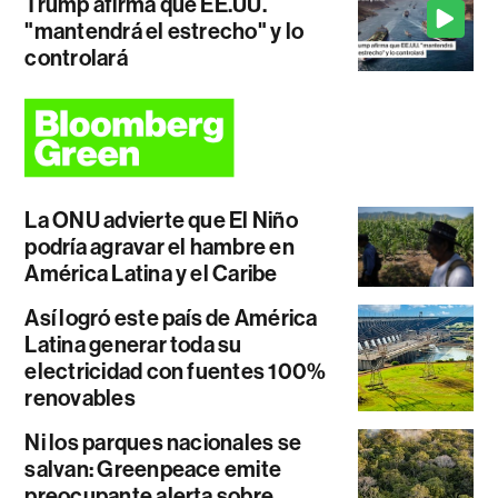
Trump afirma que EE.UU.
"mantendrá el estrecho" y lo
controlará
La ONU advierte que El Niño
podría agravar el hambre en
América Latina y el Caribe
Así logró este país de América
Latina generar toda su
electricidad con fuentes 100%
renovables
Ni los parques nacionales se
salvan: Greenpeace emite
preocupante alerta sobre