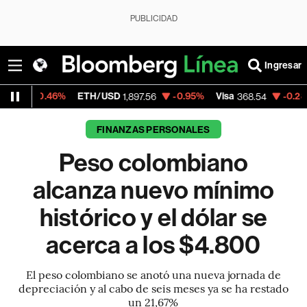
PUBLICIDAD
Ingresar
%
ETH/USD
-0.95%
Visa
-0.28%
MercadoL
1,897.56
368.54
FINANZAS PERSONALES
Peso colombiano
alcanza nuevo mínimo
histórico y el dólar se
acerca a los $4.800
El peso colombiano se anotó una nueva jornada de
depreciación y al cabo de seis meses ya se ha restado
un 21,67%