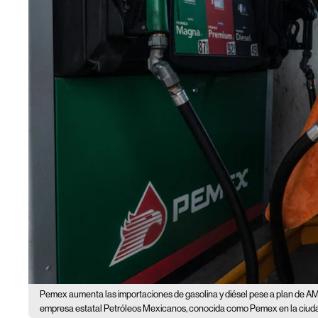
Pemex aumenta las importaciones de gasolina y diésel pese a plan de 
empresa estatal Petróleos Mexicanos, conocida como Pemex en la ciudad