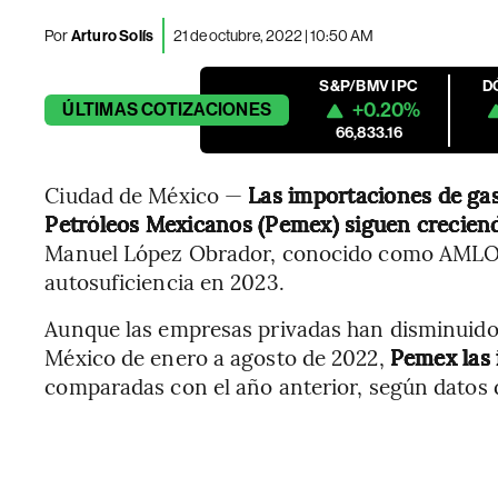
Por
Arturo Solís
21 de octubre, 2022 | 10:50 AM
S&P/BMV IPC
D
+0.20%
ÚLTIMAS
COTIZACIONES
66,833.16
Ciudad de México —
Las importaciones de gaso
Petróleos Mexicanos (Pemex) siguen crecien
Manuel López Obrador, conocido como AMLO, de
autosuficiencia en 2023.
Aunque las empresas privadas han disminuido 
México de enero a agosto de 2022,
Pemex las
comparadas con el año anterior, según datos d