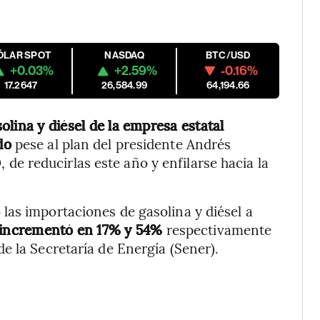
ÓLAR SPOT
NASDAQ
BTC/USD
+0.03%
+2.59%
-0.16%
17.2647
26,584.99
64,194.66
lina y diésel de la empresa estatal
do
pese al plan del presidente Andrés
 reducirlas este año y enfilarse hacia la
las importaciones de gasolina y diésel a
 incrementó en 17% y 54%
respectivamente
e la Secretaría de Energía (Sener).