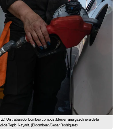
AMLO
Un trabajador bombea combustibles en una gasolinera de la
 de Tepic, Nayarit.
(Bloomberg/Cesar Rodriguez)