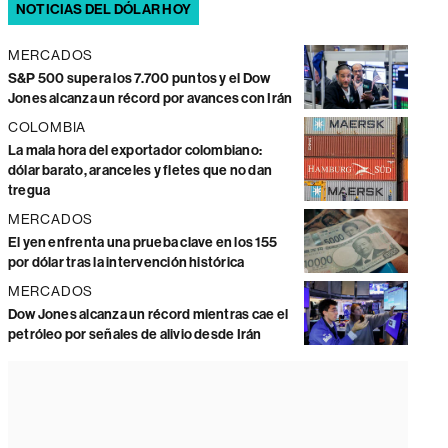
NOTICIAS DEL DÓLAR HOY
MERCADOS
S&P 500 supera los 7.700 puntos y el Dow
Jones alcanza un récord por avances con Irán
COLOMBIA
La mala hora del exportador colombiano:
dólar barato, aranceles y fletes que no dan
tregua
MERCADOS
El yen enfrenta una prueba clave en los 155
por dólar tras la intervención histórica
MERCADOS
Dow Jones alcanza un récord mientras cae el
petróleo por señales de alivio desde Irán