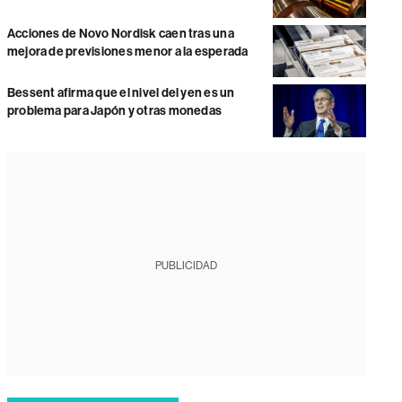
Acciones de Novo Nordisk caen tras una
mejora de previsiones menor a la esperada
Bessent afirma que el nivel del yen es un
problema para Japón y otras monedas
PUBLICIDAD