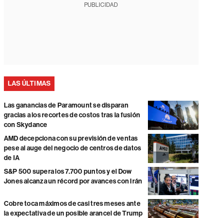
PUBLICIDAD
LAS ÚLTIMAS
Las ganancias de Paramount se disparan
gracias a los recortes de costos tras la fusión
con Skydance
AMD decepciona con su previsión de ventas
pese al auge del negocio de centros de datos
de IA
S&P 500 supera los 7.700 puntos y el Dow
Jones alcanza un récord por avances con Irán
Cobre toca máximos de casi tres meses ante
la expectativa de un posible arancel de Trump