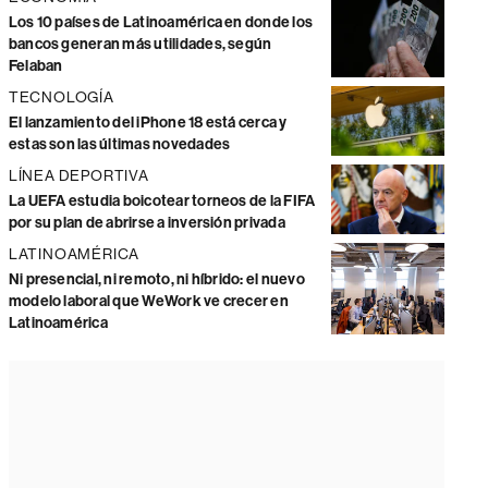
Los 10 países de Latinoamérica en donde los
bancos generan más utilidades, según
Felaban
TECNOLOGÍA
El lanzamiento del iPhone 18 está cerca y
estas son las últimas novedades
LÍNEA DEPORTIVA
La UEFA estudia boicotear torneos de la FIFA
por su plan de abrirse a inversión privada
LATINOAMÉRICA
Ni presencial, ni remoto, ni híbrido: el nuevo
modelo laboral que WeWork ve crecer en
Latinoamérica