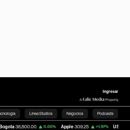
Ingresar
ecnología
Línea Studios
Negocios
Podcasts
800.00
Apple
309.25
USD COP
3,195.99
0.00%
+1.97%
English