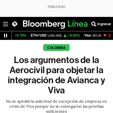
PUBLICIDAD
Ingresar
79%
ETH/USD
+0.55%
Visa
-2.31%
Mercad
1,916.358
361.91
COLOMBIA
Los argumentos de la
Aerocivil para objetar la
integración de Avianca y
Viva
No se aprobó la solicitud de excepción de empresa en
crisis de Viva porque no se entregaron las pruebas
suficientes