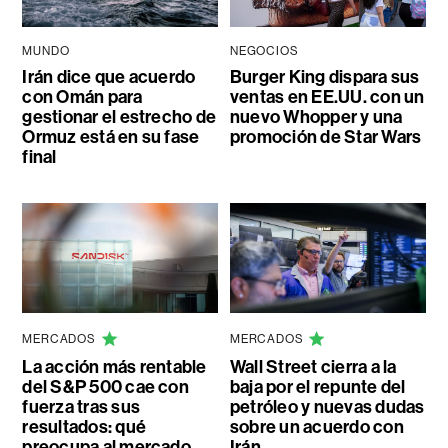
MUNDO
NEGOCIOS
Irán dice que acuerdo
Burger King dispara sus
con Omán para
ventas en EE.UU. con un
gestionar el estrecho de
nuevo Whopper y una
Ormuz está en su fase
promoción de Star Wars
final
MERCADOS
MERCADOS
La acción más rentable
Wall Street cierra a la
del S&P 500 cae con
baja por el repunte del
fuerza tras sus
petróleo y nuevas dudas
resultados: qué
sobre un acuerdo con
preocupa al mercado
Irán