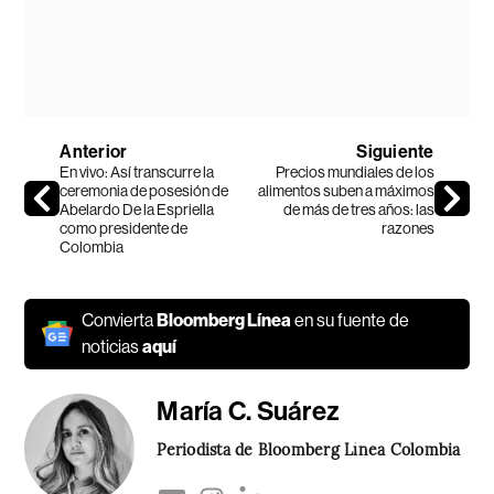
Anterior
Siguiente
En vivo: Así transcurre la
Precios mundiales de los
ceremonia de posesión de
alimentos suben a máximos
Abelardo De la Espriella
de más de tres años: las
como presidente de
razones
Colombia
Convierta
Bloomberg Línea
en su fuente de
noticias
aquí
María C. Suárez
Periodista de Bloomberg Línea Colombia