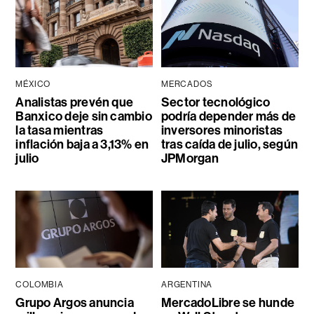
MÉXICO
MERCADOS
Analistas prevén que
Sector tecnológico
Banxico deje sin cambio
podría depender más de
la tasa mientras
inversores minoristas
inflación baja a 3,13% en
tras caída de julio, según
julio
JPMorgan
COLOMBIA
ARGENTINA
Grupo Argos anuncia
MercadoLibre se hunde