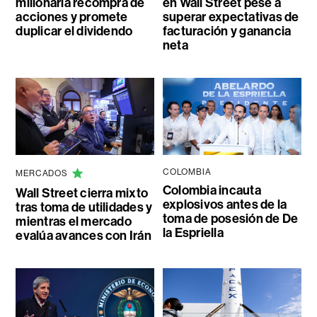
millonaria recompra de
en Wall Street pese a
acciones y promete
superar expectativas de
duplicar el dividendo
facturación y ganancia
neta
COLOMBIA
MERCADOS
Colombia incauta
Wall Street cierra mixto
explosivos antes de la
tras toma de utilidades y
toma de posesión de De
mientras el mercado
la Espriella
evalúa avances con Irán