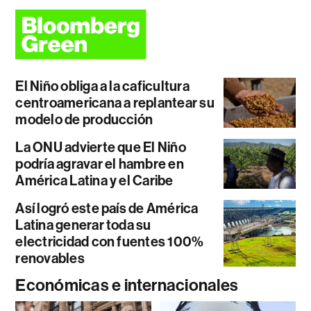
El Niño obliga a la caficultura
centroamericana a replantear su
modelo de producción
La ONU advierte que El Niño
podría agravar el hambre en
América Latina y el Caribe
Así logró este país de América
Latina generar toda su
electricidad con fuentes 100%
renovables
Económicas e internacionales