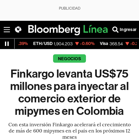
PUBLICIDAD
Ingresar
%
ETH/USD
-0.60%
Visa
-0.28%
Mercado
1,904.203
368.54
NEGOCIOS
Finkargo levanta US$75
millones para inyectar al
comercio exterior de
mipymes en Colombia
Con esta inversión Finkargo acelerará el crecimiento
de más de 600 mipymes en el país en los próximos 12
meses