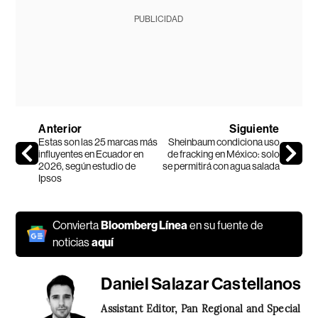
PUBLICIDAD
Anterior
Siguiente
Estas son las 25 marcas más
Sheinbaum condiciona uso
influyentes en Ecuador en
de fracking en México: solo
2026, según estudio de
se permitirá con agua salada
Ipsos
Convierta
Bloomberg Línea
en su fuente de
noticias
aquí
Daniel Salazar Castellanos
Assistant Editor, Pan Regional and Special