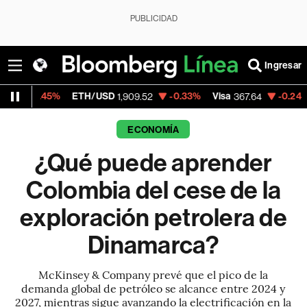
PUBLICIDAD
Ingresar
ETH/USD
-0.33%
Visa
-0.24%
MercadoLib
1,909.52
367.64
ECONOMÍA
¿Qué puede aprender
Colombia del cese de la
exploración petrolera de
Dinamarca?
McKinsey & Company prevé que el pico de la
demanda global de petróleo se alcance entre 2024 y
2027, mientras sigue avanzando la electrificación en la