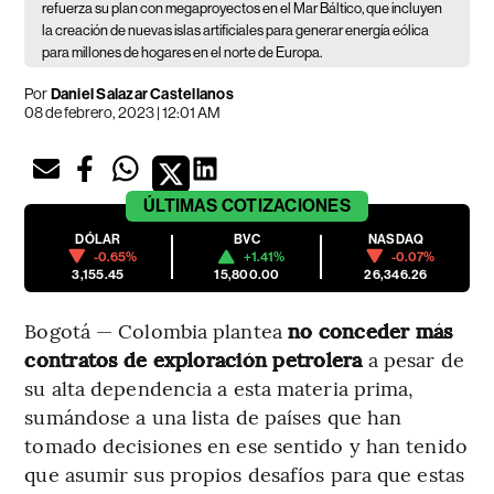
refuerza su plan con megaproyectos en el Mar Báltico, que incluyen
la creación de nuevas islas artificiales para generar energía eólica
para millones de hogares en el norte de Europa.
Por
Daniel Salazar Castellanos
08 de febrero, 2023 | 12:01 AM
ÚLTIMAS
COTIZACIONES
DÓLAR
BVC
NASDAQ
-0.65%
+1.41%
-0.07%
3,155.45
15,800.00
26,346.26
Bogotá — Colombia plantea
no conceder más
contratos de exploración petrolera
a pesar de
su alta dependencia a esta materia prima,
sumándose a una lista de países que han
tomado decisiones en ese sentido y han tenido
que asumir sus propios desafíos para que estas