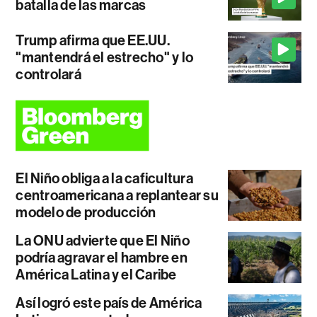
batalla de las marcas
Trump afirma que EE.UU.
"mantendrá el estrecho" y lo
controlará
El Niño obliga a la caficultura
centroamericana a replantear su
modelo de producción
La ONU advierte que El Niño
podría agravar el hambre en
América Latina y el Caribe
Así logró este país de América