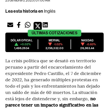
23 de febrero, 2023 | 07:00 AM
Lea esta historia en
Inglés
ÚLTIMAS
COTIZACIONES
DÓLAR OFICIAL
MERVAL
NASDAQ
+0.02%
-1.02%
-0.83%
1,496.2634
3,156,332.00
26,363.44
La crisis política que se desató en territorio
peruano a partir del encarcelamiento del
expresidente Pedro Castillo, el 7 de diciembre
de 2022, ha generado múltiples protestas en
todo el país y los enfrentamientos han dejado
un saldo de más de 60 muertos. La situación
está lejos de distenderse y, sin embargo,
no
parece tener un impacto significativo en las