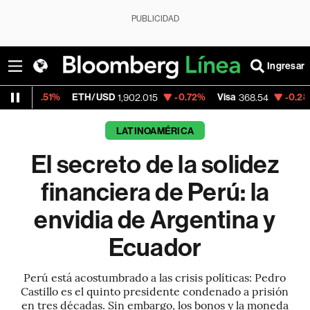
PUBLICIDAD
Ingresar
%
ETH/USD
-0.72%
Visa
-0.28%
MercadoL
1,902.015
368.54
LATINOAMÉRICA
El secreto de la solidez
financiera de Perú: la
envidia de Argentina y
Ecuador
Perú está acostumbrado a las crisis políticas: Pedro
Castillo es el quinto presidente condenado a prisión
en tres décadas. Sin embargo, los bonos y la moneda