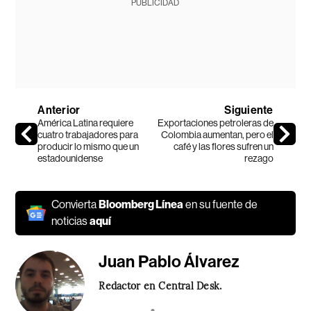
PUBLICIDAD
Anterior
Siguiente
América Latina requiere
Exportaciones petroleras de
cuatro trabajadores para
Colombia aumentan, pero el
producir lo mismo que un
café y las flores sufren un
estadounidense
rezago
Convierta
Bloomberg Línea
en su fuente de
noticias
aquí
Juan Pablo Álvarez
Redactor en Central Desk.