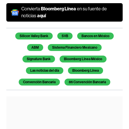
Convierta
Bloomberg Línea
en su fuente de
noticias
aquí
Temas de este artículo
Silicon Valley Bank
SVB
Bancos en México
ABM
Sistema Financiero Mexicano
Signature Bank
Bloomberg Línea México
Las noticias del día
Bloomberg Línea
Convención Bancaria
86 Convención Bancaria