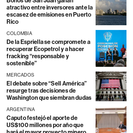
Bonos de San Juan ganan
atractivo entre inversores ante la
escasez de emisiones en Puerto
Rico
COLOMBIA
De la Espriella se compromete a
recuperar Ecopetrol y a hacer
fracking “responsable y
sostenible”
MERCADOS
El debate sobre “Sell América”
resurge tras decisiones de
Washington que siembran dudas
ARGENTINA
Caputo festejó el aporte de
US$100 millones por año que
hará el mayor proyecto minero