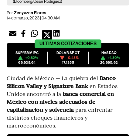
(Bloomberg/Cesar Rodriguez)
Por
Zenyazen Flores
14 de marzo, 2023 | 04:30 AM
ÚLTIMAS
COTIZACIONES
S&P/BMV IPC
DÓLAR SPOT
NASDAQ
+0.82%
-0.43%
+1.30%
66,938.64
17.1355
26,690.62
Ciudad de México — La quiebra del
Banco
Silicon Valley y Signature Bank
en Estados
Unidos encontró a la
banca comercial en
México con niveles adecuados de
capitalización y solvencia
para enfrentar
distintos choques financieros y
macroeconómicos.