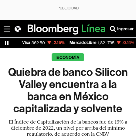
PUBLICIDAD
Ingresar
isa
-2.15%
MercadoLibre
-0.14%
Banco de 
362.50
1,821.795
ECONOMÍA
Quiebra de banco Silicon
Valley encuentra a la
banca en México
capitalizada y solvente
El Índice de Capitalización de la bancos fue de 19% a
diciembre de 2022, un nivel por arriba del mínimo
regulatorio, de acuerdo con la CNBV