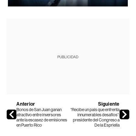
PUBLICIDAD
Anterior
Siguiente
Bonos de San Juan ganan
“Recibe un país que enfrenta
atractivo entre inversores
innumerables desafíos”:
ante la escasez de emisiones
presidente del Congreso a
en Puerto Rico
De la Espriella