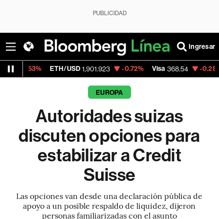
PUBLICIDAD
Ingresar
%
ETH/USD
-0.72%
Visa
-0.28%
MercadoL
1,901.923
368.54
EUROPA
Autoridades suizas
discuten opciones para
estabilizar a Credit
Suisse
Las opciones van desde una declaración pública de
apoyo a un posible respaldo de liquidez, dijeron
personas familiarizadas con el asunto