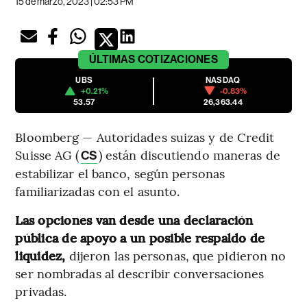
15 de marzo, 2023 | 02:53 PM
ÚLTIMAS
COTIZACIONES
UBS
NASDAQ
+0.21%
-0.83%
53.57
26,363.44
Bloomberg — Autoridades suizas y de Credit
Suisse AG (
) están discutiendo maneras de
CS
estabilizar el banco, según personas
familiarizadas con el asunto.
Las opciones van desde una declaración
pública de apoyo a un posible respaldo de
liquidez,
dijeron las personas, que pidieron no
ser nombradas al describir conversaciones
privadas.