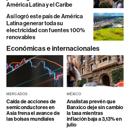
América Latina y el Caribe
Así logró este país de América
Latina generar toda su
electricidad con fuentes 100%
renovables
Económicas e internacionales
MERCADOS
MÉXICO
Caída de acciones de
Analistas prevén que
semiconductores en
Banxico deje sin cambio
Asia frena el avance de
la tasa mientras
las bolsas mundiales
inflación baja a 3,13% en
julio