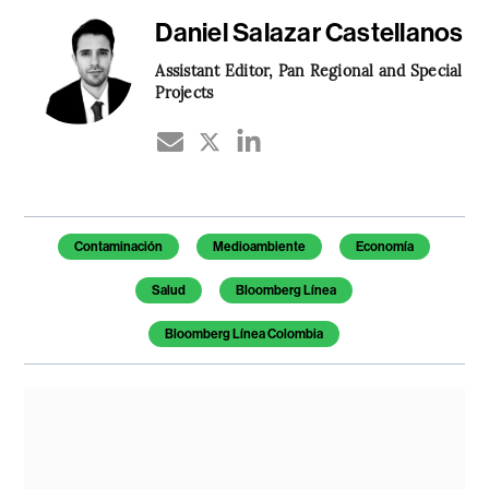
Daniel Salazar Castellanos
Assistant Editor, Pan Regional and Special
Projects
Temas de este artículo
Contaminación
Medioambiente
Economía
Salud
Bloomberg Línea
Bloomberg Línea Colombia