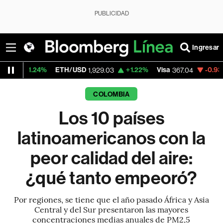
PUBLICIDAD
Ingresar
ETH/USD
+1.22%
Visa
-0.93%
MercadoLi
1,929.03
367.04
COLOMBIA
Los 10 países
latinoamericanos con la
peor calidad del aire:
¿qué tanto empeoró?
Por regiones, se tiene que el año pasado África y Asia
Central y del Sur presentaron las mayores
concentraciones medias anuales de PM2,5