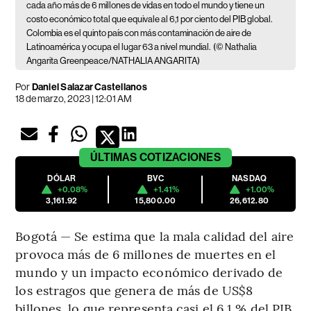
cada año más de 6 millones de vidas en todo el mundo y tiene un
costo económico total que equivale al 6,1 por ciento del PIB global.
Colombia es el quinto país con más contaminación de aire de
Latinoamérica y ocupa el lugar 63 a nivel mundial.
(© Nathalia
Angarita Greenpeace/NATHALIA ANGARITA)
Por
Daniel Salazar Castellanos
18 de marzo, 2023 | 12:01 AM
ÚLTIMAS
COTIZACIONES
DÓLAR
BVC
NASDAQ
+0.08%
+1.41%
+1.00%
3,161.92
15,800.00
26,612.80
Bogotá — Se estima que la mala calidad del aire
provoca más de 6 millones de muertes en el
mundo y un impacto económico derivado de
los estragos que genera de más de US$8
billones, lo que representa casi el 6,1 % del PIB