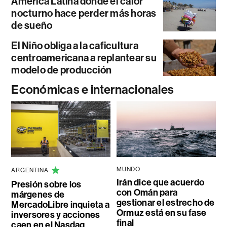
América Latina donde el calor
nocturno hace perder más horas
de sueño
El Niño obliga a la caficultura
centroamericana a replantear su
modelo de producción
Económicas e internacionales
MUNDO
ARGENTINA
Irán dice que acuerdo
Presión sobre los
con Omán para
márgenes de
gestionar el estrecho de
MercadoLibre inquieta a
Ormuz está en su fase
inversores y acciones
final
caen en el Nasdaq