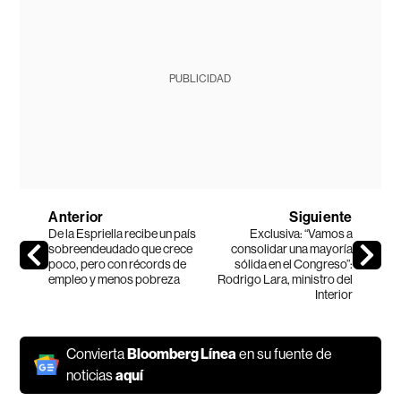
PUBLICIDAD
Anterior
Siguiente
De la Espriella recibe un país
Exclusiva: “Vamos a
sobreendeudado que crece
consolidar una mayoría
poco, pero con récords de
sólida en el Congreso”:
empleo y menos pobreza
Rodrigo Lara, ministro del
Interior
Convierta
Bloomberg Línea
en su fuente de
noticias
aquí