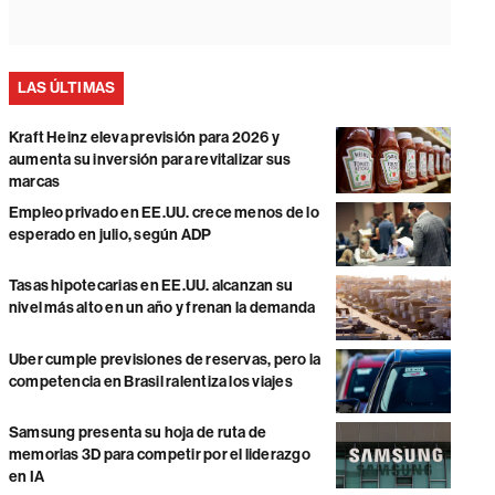
LAS ÚLTIMAS
Kraft Heinz eleva previsión para 2026 y
aumenta su inversión para revitalizar sus
marcas
Empleo privado en EE.UU. crece menos de lo
esperado en julio, según ADP
Tasas hipotecarias en EE.UU. alcanzan su
nivel más alto en un año y frenan la demanda
Uber cumple previsiones de reservas, pero la
competencia en Brasil ralentiza los viajes
Samsung presenta su hoja de ruta de
memorias 3D para competir por el liderazgo
en IA