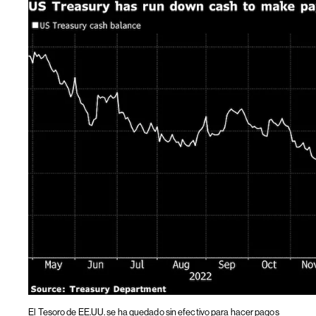
El Tesoro de EE.UU. se ha quedado sin efectivo para hacer pagos