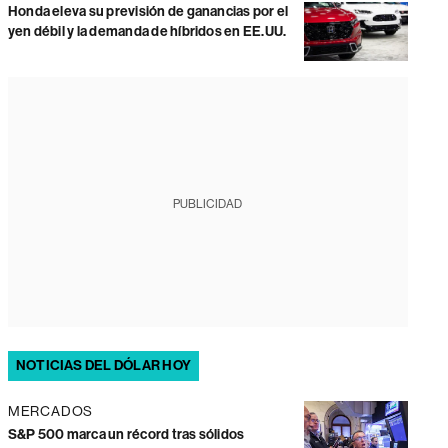
Honda eleva su previsión de ganancias por el
yen débil y la demanda de híbridos en EE.UU.
PUBLICIDAD
NOTICIAS DEL DÓLAR HOY
MERCADOS
S&P 500 marca un récord tras sólidos