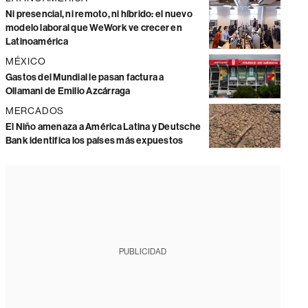
Ni presencial, ni remoto, ni híbrido: el nuevo
modelo laboral que WeWork ve crecer en
Latinoamérica
MÉXICO
Gastos del Mundial le pasan factura a
Ollamani de Emilio Azcárraga
MERCADOS
El Niño amenaza a América Latina y Deutsche
Bank identifica los países más expuestos
PUBLICIDAD