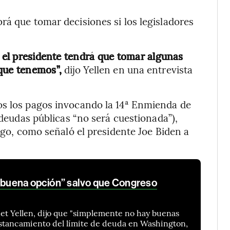
rá que tomar decisiones si los legisladores
, el presidente tendrá que tomar algunas
 que tenemos”,
dijo Yellen en una entrevista
os los pagos invocando la 14ª Enmienda de
 deudas públicas “no será cuestionada”),
esgo, como señaló el presidente Joe Biden a
y buena opción” salvo que Congreso
anet Yellen, dijo que "simplemente no hay buenas
estancamiento del límite de deuda en Washington,