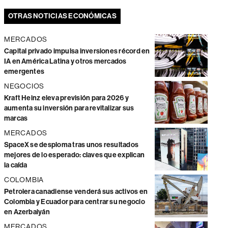
OTRAS NOTICIAS ECONÓMICAS
MERCADOS
Capital privado impulsa inversiones récord en
IA en América Latina y otros mercados
emergentes
NEGOCIOS
Kraft Heinz eleva previsión para 2026 y
aumenta su inversión para revitalizar sus
marcas
MERCADOS
SpaceX se desploma tras unos resultados
mejores de lo esperado: claves que explican
la caída
COLOMBIA
Petrolera canadiense venderá sus activos en
Colombia y Ecuador para centrar su negocio
en Azerbaiyán
MERCADOS