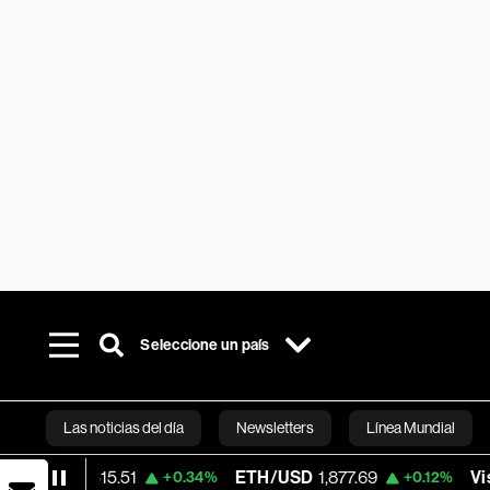
Seleccione un país
Las noticias del día
Newsletters
Línea Mundial
64,515.51
ETH/USD
1,877.69
Visa
367.14
+0.34%
+0.12%
Bloomberg 