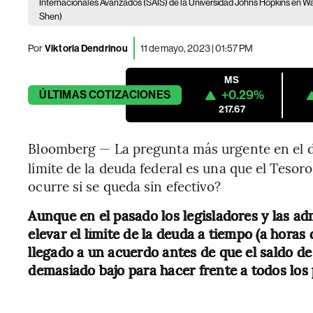
Internacionales Avanzados (SAIS) de la Universidad Johns Hopkins en Was
Shen)
Por
Viktoria Dendrinou
11 de mayo, 2023 | 01:57 PM
MS
+0.29%
ÚLTIMAS
COTIZACIONES
217.67
Bloomberg — La pregunta más urgente en el 
límite de la deuda federal es una que el Teso
ocurre si se queda sin efectivo?
Aunque en el pasado los legisladores y las a
elevar el límite de la deuda a tiempo (a horas
llegado a un acuerdo antes de que el saldo d
demasiado bajo para hacer frente a todos los