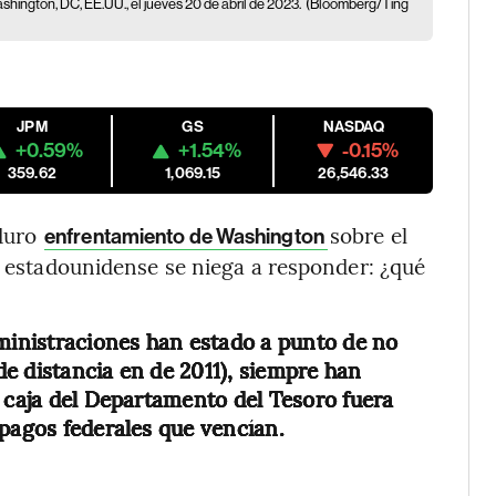
hington, DC, EE.UU., el jueves 20 de abril de 2023.
(Bloomberg/Ting
JPM
GS
NASDAQ
+0.59%
+1.54%
-0.15%
359.62
1,069.15
26,546.33
duro
sobre el
enfrentamiento de Washington
ro estadounidense se niega a responder: ¿qué
dministraciones han estado a punto de no
 de distancia en de 2011), siempre han
e caja del Departamento del Tesoro fuera
 pagos federales que vencían.