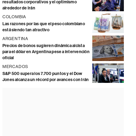
resultados corporativos y el optimismo
alrededor de Irán
COLOMBIA
Las razones por las que el peso colombiano
está siendo tan atractivo
ARGENTINA
Precios de bonos sugieren dinámica alcista
para el dólar en Argentina pese a intervención
oficial
MERCADOS
S&P 500 supera los 7.700 puntos y el Dow
Jones alcanza un récord por avances con Irán