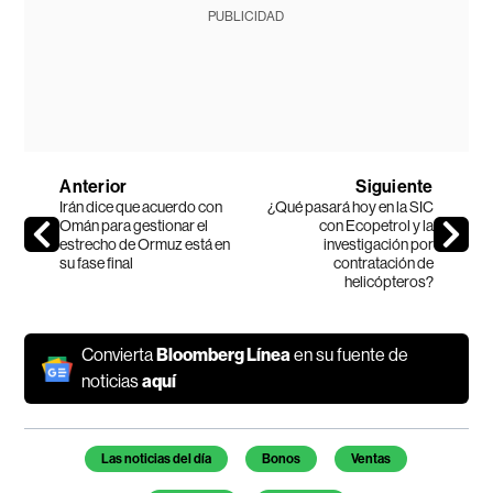
PUBLICIDAD
Anterior
Siguiente
Irán dice que acuerdo con
¿Qué pasará hoy en la SIC
Omán para gestionar el
con Ecopetrol y la
estrecho de Ormuz está en
investigación por
su fase final
contratación de
helicópteros?
Convierta
Bloomberg Línea
en su fuente de
noticias
aquí
Temas de este artículo
Las noticias del día
Bonos
Ventas