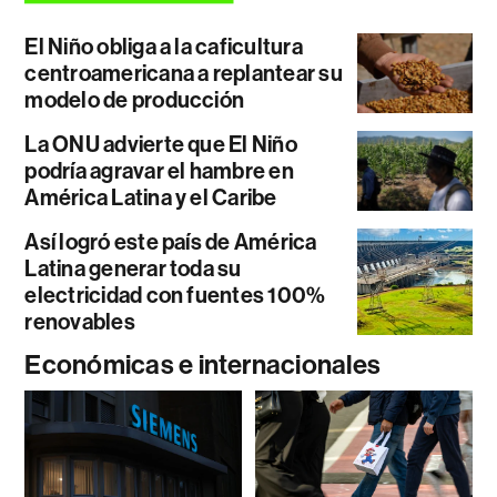
El Niño obliga a la caficultura
centroamericana a replantear su
modelo de producción
La ONU advierte que El Niño
podría agravar el hambre en
América Latina y el Caribe
Así logró este país de América
Latina generar toda su
electricidad con fuentes 100%
renovables
Económicas e internacionales