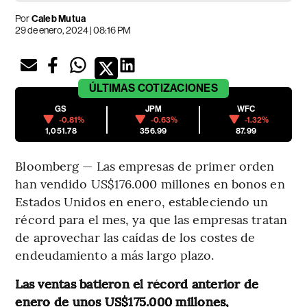
Por
Caleb Mutua
29 de enero, 2024 | 08:16 PM
ÚLTIMAS
COTIZACIONES
GS
JPM
WFC
-0.81%
-0.63%
-1.32%
1,051.78
356.99
87.99
Bloomberg — Las empresas de primer orden
han vendido US$176.000 millones en bonos en
Estados Unidos en enero, estableciendo un
récord para el mes, ya que las empresas tratan
de aprovechar las caídas de los costes de
endeudamiento a más largo plazo.
Las ventas batieron el récord anterior de
enero de unos US$175.000 millones,