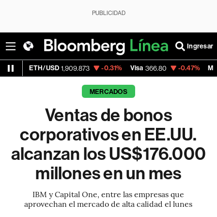
PUBLICIDAD
Ingresar
/USD
-0.31%
Visa
-0.47%
MercadoLibre
1,909.873
366.80
1,
MERCADOS
Ventas de bonos
corporativos en EE.UU.
alcanzan los US$176.000
millones en un mes
IBM y Capital One, entre las empresas que
aprovechan el mercado de alta calidad el lunes