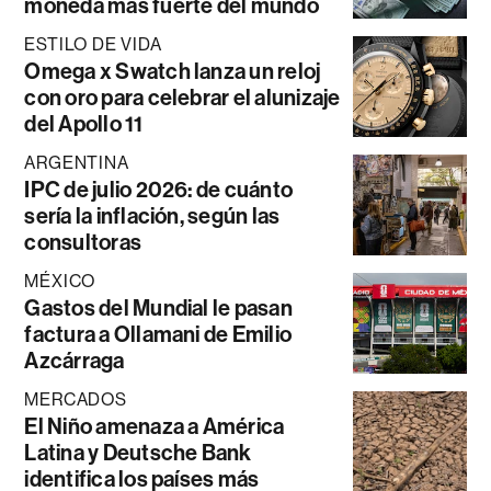
moneda más fuerte del mundo
ESTILO DE VIDA
Omega x Swatch lanza un reloj
con oro para celebrar el alunizaje
del Apollo 11
ARGENTINA
IPC de julio 2026: de cuánto
sería la inflación, según las
consultoras
MÉXICO
Gastos del Mundial le pasan
factura a Ollamani de Emilio
Azcárraga
MERCADOS
El Niño amenaza a América
Latina y Deutsche Bank
identifica los países más