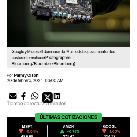
Google y Microsoft dominarán la IA a medida que aumenten los
(Photographer:
costos informáticos
Bloomberg/Bloomber/Bloomberg)
Por
Parmy Olson
20 de febrero, 2024 | 03:00 AM
Tiempo de lectura
:
5 minutos
ÚLTIMAS
COTIZACIONES
MSFT
AMZN
GOOGL
-0.04%
+0.78%
-1.00%
499.96
274.47
354.32