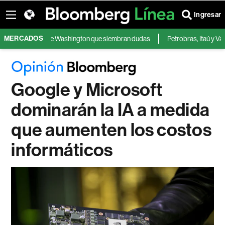
Ingresar
MERCADOS
ecisiones de Washington que siembran dudas
Petrobras, Itaú y Vale: acc
Google y Microsoft
dominarán la IA a medida
que aumenten los costos
informáticos