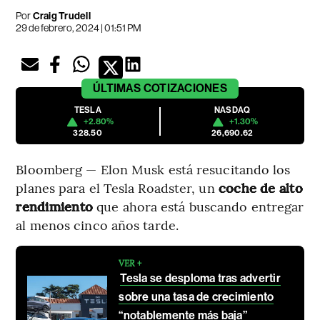
Por
Craig Trudell
29 de febrero, 2024 | 01:51 PM
ÚLTIMAS
COTIZACIONES
TESLA
NASDAQ
+2.80%
+1.30%
328.50
26,690.62
Bloomberg — Elon Musk está resucitando los
planes para el Tesla Roadster, un
coche de alto
rendimiento
que ahora está buscando entregar
al menos cinco años tarde.
VER +
Tesla se desploma tras advertir
sobre una tasa de crecimiento
“notablemente más baja”