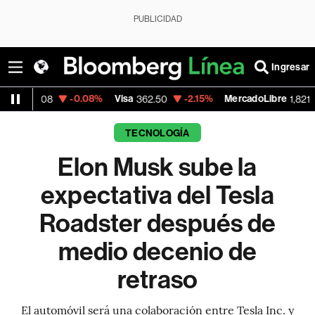
PUBLICIDAD
Ingresar
-0.08%
Visa
-2.15%
MercadoLibre
-0.1
362.50
1,821.795
TECNOLOGÍA
Elon Musk sube la
expectativa del Tesla
Roadster después de
medio decenio de
retraso
El automóvil será una colaboración entre Tesla Inc. y