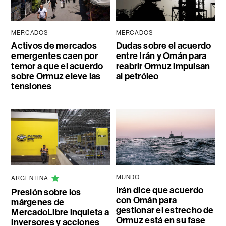
MERCADOS
MERCADOS
Activos de mercados
Dudas sobre el acuerdo
emergentes caen por
entre Irán y Omán para
temor a que el acuerdo
reabrir Ormuz impulsan
sobre Ormuz eleve las
al petróleo
tensiones
MUNDO
ARGENTINA
Irán dice que acuerdo
Presión sobre los
con Omán para
márgenes de
gestionar el estrecho de
MercadoLibre inquieta a
Ormuz está en su fase
inversores y acciones