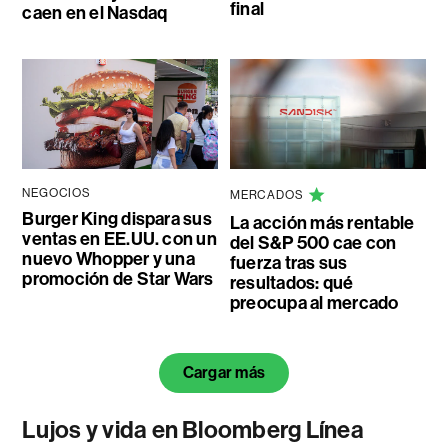
final
caen en el Nasdaq
NEGOCIOS
MERCADOS
Burger King dispara sus
La acción más rentable
ventas en EE.UU. con un
del S&P 500 cae con
nuevo Whopper y una
fuerza tras sus
promoción de Star Wars
resultados: qué
preocupa al mercado
Cargar más
Lujos y vida en Bloomberg Línea