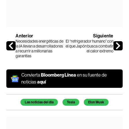
Anterior
Siguiente
Necesidades energéticas de
El “refrigerador humano” con
la IA llevan a desarrolladores
el que Japón busca combatir
a recurrir a millonarias
el calor extremo
garantías
Convierta
Bloomberg Línea
en su fuente de
noticias
aquí
Temas de este artículo
Las noticias del día
Tesla
Elon Musk