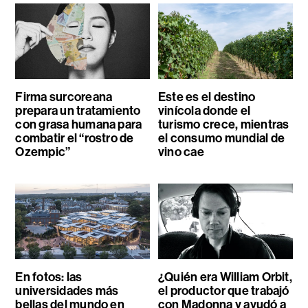
Firma surcoreana
Este es el destino
prepara un tratamiento
vinícola donde el
con grasa humana para
turismo crece, mientras
combatir el “rostro de
el consumo mundial de
Ozempic”
vino cae
En fotos: las
¿Quién era William Orbit,
universidades más
el productor que trabajó
bellas del mundo en
con Madonna y ayudó a