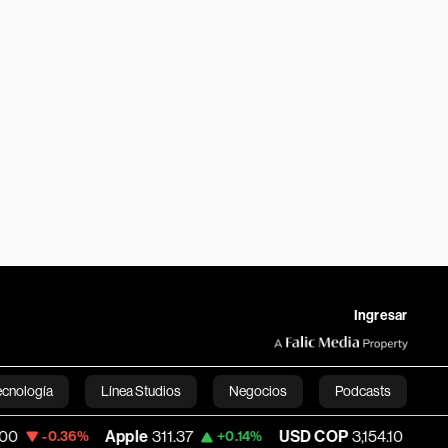
Ingresar
ecnología
Línea Studios
Negocios
Podcasts
Apple
311.37
USD COP
3,154.10
Tesl
6%
+0.14%
-0.69%
English