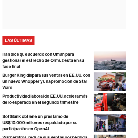
LAS ÚLTIMAS
Irán dice que acuerdo con Omán para
gestionar el estrecho de Ormuz está en su
fase final
Burger King dispara sus ventas en EE.UU. con
un nuevo Whopper y una promoción de Star
Wars
Productividad laboral de EE.UU. acelera más
de lo esperado en el segundo trimestre
SoftBank obtiene un préstamo de
US$10.000 millones respaldado por su
participación en OpenAI
Warner Bros. reduce sus ventas por pérdida