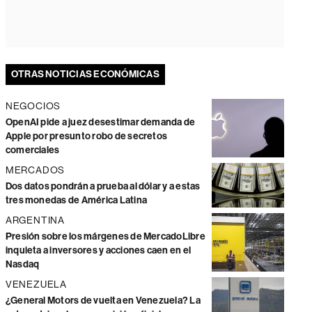
OTRAS NOTICIAS ECONÓMICAS
NEGOCIOS
OpenAI pide a juez desestimar demanda de
Apple por presunto robo de secretos
comerciales
MERCADOS
Dos datos pondrán a prueba al dólar y a estas
tres monedas de América Latina
ARGENTINA
Presión sobre los márgenes de MercadoLibre
inquieta a inversores y acciones caen en el
Nasdaq
VENEZUELA
¿General Motors de vuelta en Venezuela? La