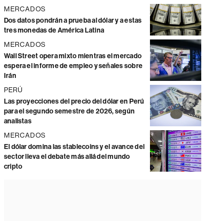
MERCADOS
Dos datos pondrán a prueba al dólar y a estas
tres monedas de América Latina
MERCADOS
Wall Street opera mixto mientras el mercado
espera el informe de empleo y señales sobre
Irán
PERÚ
Las proyecciones del precio del dólar en Perú
para el segundo semestre de 2026, según
analistas
MERCADOS
El dólar domina las stablecoins y el avance del
sector lleva el debate más allá del mundo
cripto