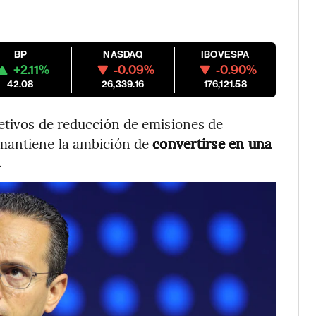
BP
NASDAQ
IBOVESPA
+2.11%
-0.09%
-0.90%
42.08
26,339.16
176,121.58
bjetivos de reducción de emisiones de
 mantiene la ambición de
convertirse en una
.