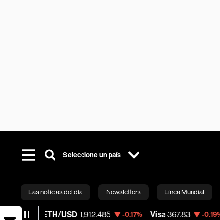
Seleccione un país
Las noticias del día
Newsletters
Línea Mundial
ETH/USD
1,912.485
Visa
367.83
Mercad
-0.17%
-0.19%
Bloomberg 