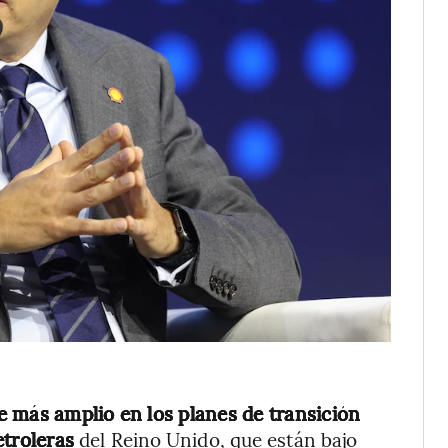
e más amplio en los planes de transición
etroleras
del Reino Unido, que están bajo