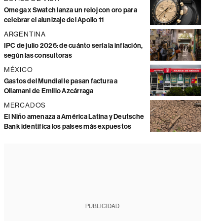
Omega x Swatch lanza un reloj con oro para
celebrar el alunizaje del Apollo 11
ARGENTINA
IPC de julio 2026: de cuánto sería la inflación,
según las consultoras
MÉXICO
Gastos del Mundial le pasan factura a
Ollamani de Emilio Azcárraga
MERCADOS
El Niño amenaza a América Latina y Deutsche
Bank identifica los países más expuestos
PUBLICIDAD