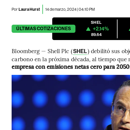
Por
Laura Hurst
14 de marzo, 2024 | 04:10 PM
SHEL
+2.14%
ÚLTIMAS
COTIZACIONES
89.64
Bloomberg — Shell Plc (
) debilitó sus o
SHEL
carbono en la próxima década, al tiempo que
empresa con emisiones netas cero para 2050