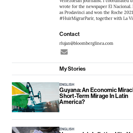
Venezuelan journalist. I coordinated t
wrote for the newspaper El Nacional. I
as Prodavinci and won the Roche 2021
#HuirMigrarParir, together with La Vi
Contact
rlujan@bloomberglinea.com
My Stories
ENGLISH
Guyana: An Economic Miracl
Short-Term Mirage In Latin
America?
ENGLISH