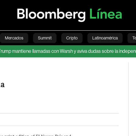
Mercados
Summit
Cripto
Latinoamérica
T
antiene llamadas con Warsh y aviva dudas sobre la independencia 
Green
Economía
Estilo de vida
Mundo
Videos
la