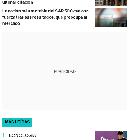
última licitación
La acción más rentable del S&P 500 cae con
fuerza tras sus resultados: qué preocupa al
mercado
PUBLICIDAD
MÁS LEÍDAS
1
TECNOLOGÍA