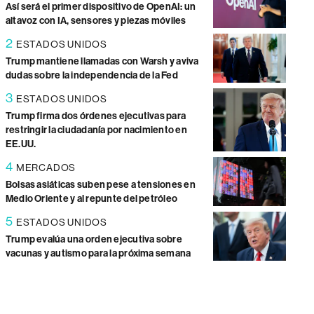
Así será el primer dispositivo de OpenAI: un
altavoz con IA, sensores y piezas móviles
2
ESTADOS UNIDOS
Trump mantiene llamadas con Warsh y aviva
dudas sobre la independencia de la Fed
3
ESTADOS UNIDOS
Trump firma dos órdenes ejecutivas para
restringir la ciudadanía por nacimiento en
EE.UU.
4
MERCADOS
Bolsas asiáticas suben pese a tensiones en
Medio Oriente y al repunte del petróleo
5
ESTADOS UNIDOS
Trump evalúa una orden ejecutiva sobre
vacunas y autismo para la próxima semana