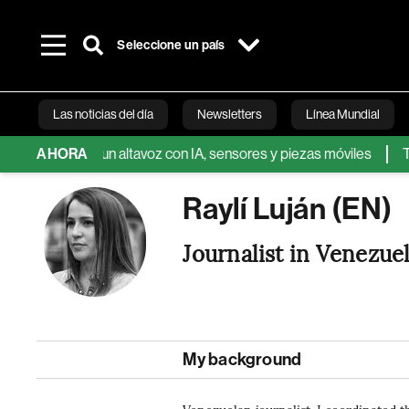
Seleccione un país
Las noticias del día
Newsletters
Línea Mundial
de OpenAI: un altavoz con IA, sensores y piezas móviles
AHORA
Trump m
Bloomberg 
Raylí Luján (EN)
Journalist in Venezue
My background