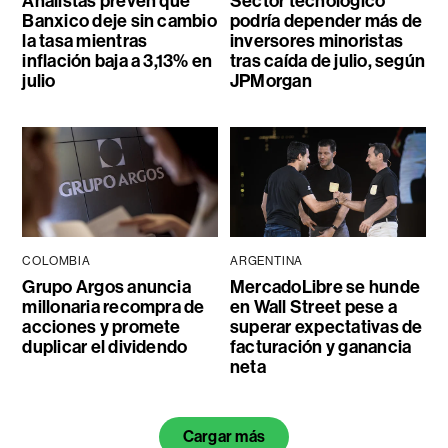
Analistas prevén que
Sector tecnológico
Banxico deje sin cambio
podría depender más de
la tasa mientras
inversores minoristas
inflación baja a 3,13% en
tras caída de julio, según
julio
JPMorgan
COLOMBIA
ARGENTINA
Grupo Argos anuncia
MercadoLibre se hunde
millonaria recompra de
en Wall Street pese a
acciones y promete
superar expectativas de
duplicar el dividendo
facturación y ganancia
neta
Cargar más