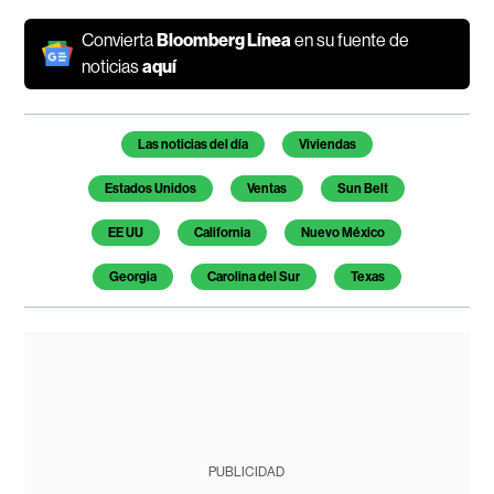
Convierta
Bloomberg Línea
en su fuente de
noticias
aquí
Temas de este artículo
Las noticias del día
Viviendas
Estados Unidos
Ventas
Sun Belt
EE UU
California
Nuevo México
Georgia
Carolina del Sur
Texas
PUBLICIDAD