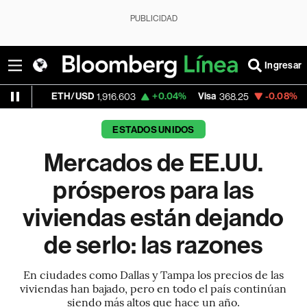
PUBLICIDAD
Ingresar
TH/USD
+0.04%
Visa
-0.08%
MercadoLibr
1,916.603
368.25
ESTADOS UNIDOS
Mercados de EE.UU.
prósperos para las
viviendas están dejando
de serlo: las razones
En ciudades como Dallas y Tampa los precios de las
viviendas han bajado, pero en todo el país continúan
siendo más altos que hace un año.