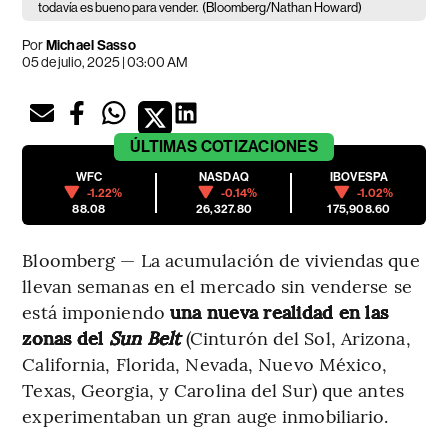
todavía es bueno para vender.
(Bloomberg/Nathan Howard)
Por
Michael Sasso
05 de julio, 2025 | 03:00 AM
ÚLTIMAS
COTIZACIONES
WFC
NASDAQ
IBOVESPA
-1.22%
-0.14%
-1.02%
88.08
26,327.80
175,908.60
Bloomberg — La acumulación de viviendas que
llevan semanas en el mercado sin venderse se
está imponiendo
una nueva realidad en las
zonas del
Sun Belt
(Cinturón del Sol, Arizona,
California, Florida, Nevada, Nuevo México,
Texas, Georgia, y Carolina del Sur) que antes
experimentaban un gran auge inmobiliario.