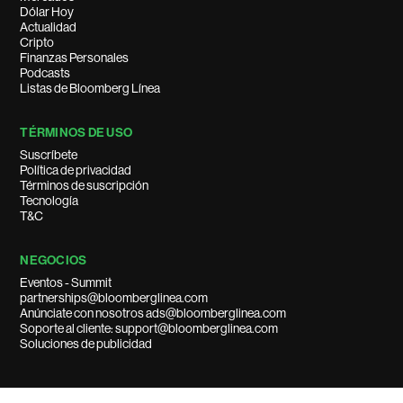
Dólar Hoy
Actualidad
Cripto
Finanzas Personales
Podcasts
Listas de Bloomberg Línea
TÉRMINOS DE USO
Suscríbete
Política de privacidad
Términos de suscripción
Tecnología
T&C
NEGOCIOS
Eventos - Summit
partnerships@bloomberglinea.com
Anúnciate con nosotros ads@bloomberglinea.com
Soporte al cliente: support@bloomberglinea.com
Soluciones de publicidad