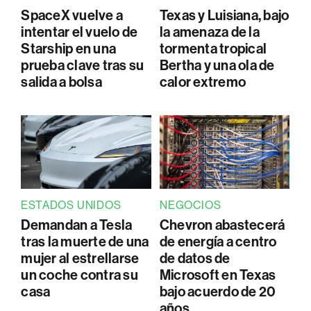
SpaceX vuelve a
Texas y Luisiana, bajo
intentar el vuelo de
la amenaza de la
Starship en una
tormenta tropical
prueba clave tras su
Bertha y una ola de
salida a bolsa
calor extremo
ESTADOS UNIDOS
NEGOCIOS
Demandan a Tesla
Chevron abastecerá
tras la muerte de una
de energía a centro
mujer al estrellarse
de datos de
un coche contra su
Microsoft en Texas
casa
bajo acuerdo de 20
años