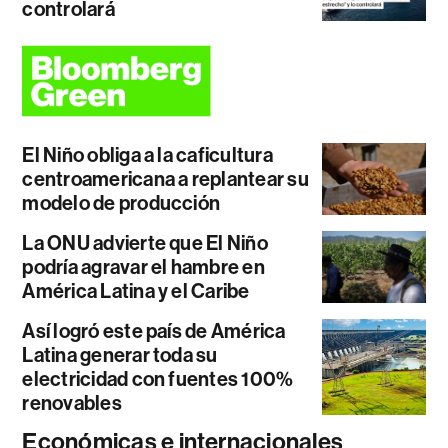
controlará
El Niño obliga a la caficultura
centroamericana a replantear su
modelo de producción
La ONU advierte que El Niño
podría agravar el hambre en
América Latina y el Caribe
Así logró este país de América
Latina generar toda su
electricidad con fuentes 100%
renovables
Económicas e internacionales