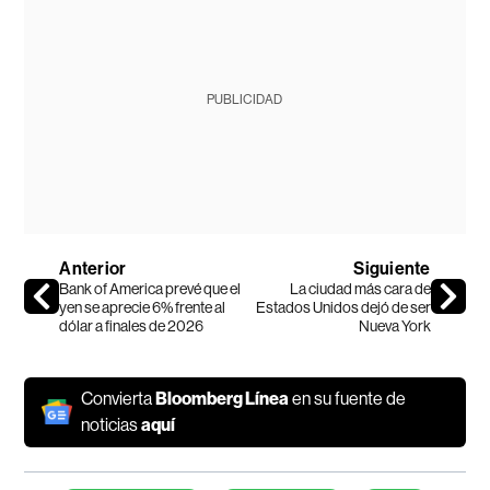
PUBLICIDAD
Anterior
Siguiente
Bank of America prevé que el
La ciudad más cara de
yen se aprecie 6% frente al
Estados Unidos dejó de ser
dólar a finales de 2026
Nueva York
Convierta
Bloomberg Línea
en su fuente de
noticias
aquí