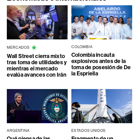
COLOMBIA
MERCADOS
Colombia incauta
Wall Street cierra mixto
explosivos antes de la
tras toma de utilidades y
toma de posesión de De
mientras el mercado
la Espriella
evalúa avances con Irán
ARGENTINA
ESTADOS UNIDOS
Qué piensa de las
Fragmento de un