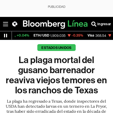
PUBLICIDAD
Ingresar
4%
ETH/USD
-0.35%
Visa
-0.28%
Merca
1,909.035
368.54
ESTADOS UNIDOS
La plaga mortal del
gusano barrenador
reaviva viejos temores en
los ranchos de Texas
La plaga ha regresado a Texas, donde inspectores del
USDA han detectado larvas en un ternero en La Pryor,
tras haber sido erradicada del estado en la década de