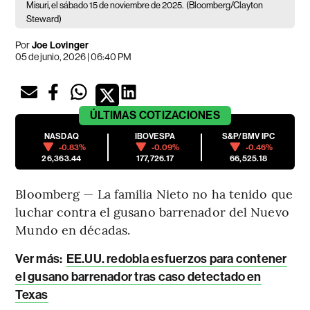
Misuri, el sábado 15 de noviembre de 2025.
(Bloomberg/Clayton
Steward)
Por
Joe Lovinger
05 de junio, 2026 | 06:40 PM
ÚLTIMAS
COTIZACIONES
NASDAQ
IBOVESPA
S&P/BMV IPC
-0.83%
-0.09%
-0.46%
26,363.44
177,726.17
66,525.18
Bloomberg — La familia Nieto no ha tenido que
luchar contra el gusano barrenador del Nuevo
Mundo en décadas.
Ver más:
EE.UU. redobla esfuerzos para contener
el gusano barrenador tras caso detectado en
Texas