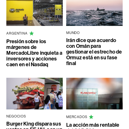
MUNDO
ARGENTINA
Irán dice que acuerdo
Presión sobre los
con Omán para
márgenes de
gestionar el estrecho de
MercadoLibre inquieta a
Ormuz está en su fase
inversores y acciones
final
caen en el Nasdaq
NEGOCIOS
MERCADOS
Burger King dispara sus
La acción más rentable