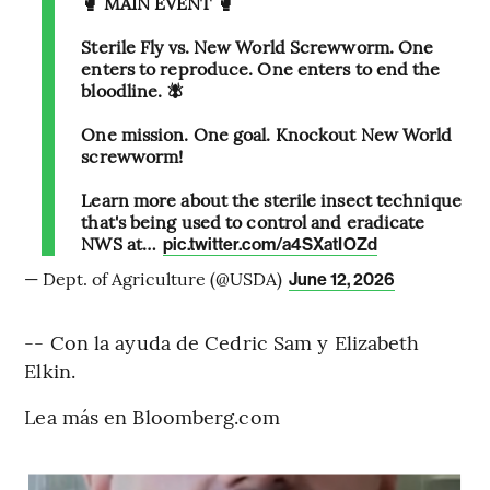
🥊 MAIN EVENT 🥊
Sterile Fly vs. New World Screwworm. One
enters to reproduce. One enters to end the
bloodline. 🪰
One mission. One goal. Knockout New World
screwworm!
Learn more about the sterile insect technique
that's being used to control and eradicate
NWS at…
pic.twitter.com/a4SXatIOZd
— Dept. of Agriculture (@USDA)
June 12, 2026
-- Con la ayuda de Cedric Sam y Elizabeth
Elkin.
Lea más en Bloomberg.com