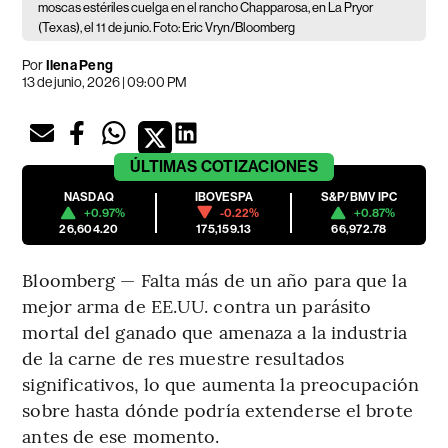
moscas estériles cuelga en el rancho Chapparosa, en La Pryor
(Texas), el 11 de junio. Foto: Eric Vryn/Bloomberg
Por
Ilena Peng
13 de junio, 2026 | 09:00 PM
ÚLTIMAS
COTIZACIONES
NASDAQ
IBOVESPA
S&P/BMV IPC
+0.97%
-0.22%
+0.87%
26,604.20
175,159.13
66,972.78
Bloomberg — Falta más de un año para que la
mejor arma de EE.UU. contra un parásito
mortal del ganado que amenaza a la industria
de la carne de res muestre resultados
significativos, lo que aumenta la preocupación
sobre hasta dónde podría extenderse el brote
antes de ese momento.