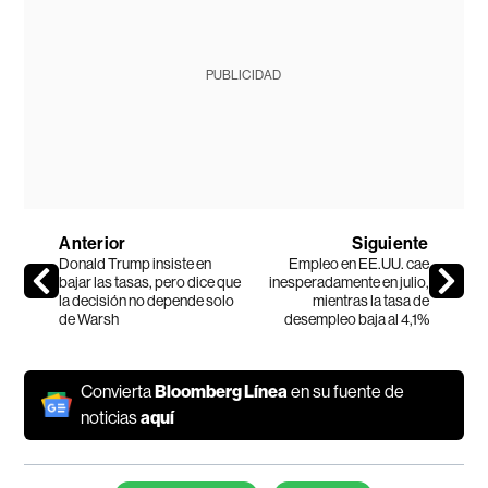
PUBLICIDAD
Anterior
Siguiente
Donald Trump insiste en
Empleo en EE.UU. cae
bajar las tasas, pero dice que
inesperadamente en julio,
la decisión no depende solo
mientras la tasa de
de Warsh
desempleo baja al 4,1%
Convierta
Bloomberg Línea
en su fuente de
noticias
aquí