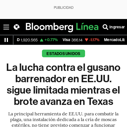
PUBLICIDAD
Ingresar
+0.77%
Visa
-1.17%
MercadoLibre
+
20.565
366.14
1,835.00
ESTADOS UNIDOS
La lucha contra el gusano
barrenador en EE.UU.
sigue limitada mientras el
brote avanza en Texas
La principal herramienta de EE.UU. para combatir la
plaga, una instalación dedicada a la cría de moscas
estériles, no tiene previsto comenzar a funcionar