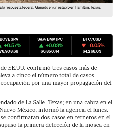
 la respuesta federal.
Ganado en un establo en Hamilton, Texas.
IBOVESPA
S&P/BMV IPC
BTC/USD
+0.57%
+0.03%
-0.05%
178,908.68
66,850.44
64,268.03
de EE.UU. confirmó tres casos más de
eva a cinco el número total de casos
reocupación por una mayor propagación del
ndado de La Salle, Texas; en una cabra en el
 Nuevo México, informó la agencia el lunes.
se confirmaran dos casos en terneros en el
 supuso la primera detección de la mosca en