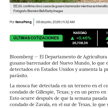
EE.UU. confirma cinco casos de gusano barrenador mientras se intensifica
Fotógrafo: Brandon Bell/Getty Images
Por
Ilena Peng
08 de junio, 2026 | 11:32 AM
NASDAQ
+0.46%
ÚLTIMAS
COTIZACIONES
26,708.36
Bloomberg — El Departamento de Agricultura 
gusano barrenador del Nuevo Mundo, lo que el
detectados en Estados Unidos y aumenta la p
parásito.
La mosca fue detectada en un ternero en el co
condado de Gillespie, Texas; y en un perro en
Esto ocurre después de que la semana pasada 
condado de Zavala, en el sur de Texas, lo que