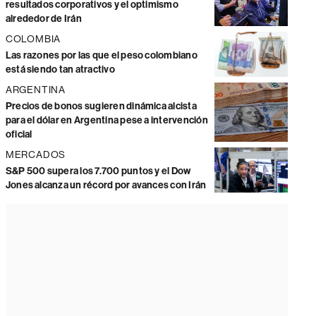
resultados corporativos y el optimismo
alrededor de Irán
COLOMBIA
Las razones por las que el peso colombiano
está siendo tan atractivo
ARGENTINA
Precios de bonos sugieren dinámica alcista
para el dólar en Argentina pese a intervención
oficial
MERCADOS
S&P 500 supera los 7.700 puntos y el Dow
Jones alcanza un récord por avances con Irán