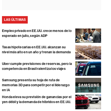
LAS ÚLTIMAS
Empleo privado en EE.UU. crece menos de lo
esperado en julio, según ADP
Tasas hipotecarias en EE.UU. alcanzan su
nivel más alto en un año y frenan la demanda
Uber cumple previsiones de reservas, pero la
competencia en Brasil ralentiza los viajes
Samsung presenta su hoja de ruta de
memorias 3D para competir por el liderazgo
en IA
Honda eleva su previsión de ganancias por el
yen débil y la demanda de híbridos en EE.UU.