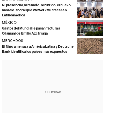
Ni presencial, ni remoto, ni híbrido: el nuevo
modelo laboral que WeWork ve crecer en
Latinoamérica
MÉXICO
Gastos del Mundial le pasan factura a
Ollamani de Emilio Azcárraga
MERCADOS
El Niño amenaza a América Latina y Deutsche
Bank identifica los países más expuestos
PUBLICIDAD