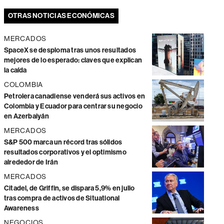
OTRAS NOTICIAS ECONÓMICAS
MERCADOS
SpaceX se desploma tras unos resultados
mejores de lo esperado: claves que explican
la caída
COLOMBIA
Petrolera canadiense venderá sus activos en
Colombia y Ecuador para centrar su negocio
en Azerbaiyán
MERCADOS
S&P 500 marca un récord tras sólidos
resultados corporativos y el optimismo
alrededor de Irán
MERCADOS
Citadel, de Griffin, se dispara 5,9% en julio
tras compra de activos de Situational
Awareness
NEGOCIOS