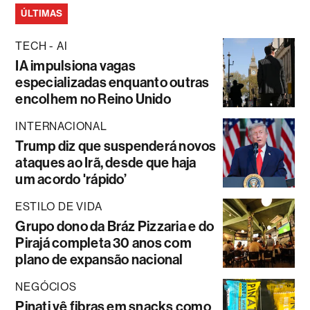
ÚLTIMAS
TECH - AI
IA impulsiona vagas
especializadas enquanto outras
encolhem no Reino Unido
INTERNACIONAL
Trump diz que suspenderá novos
ataques ao Irã, desde que haja
um acordo 'rápido’
ESTILO DE VIDA
Grupo dono da Bráz Pizzaria e do
Pirajá completa 30 anos com
plano de expansão nacional
NEGÓCIOS
Pinati vê fibras em snacks como