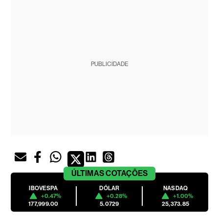
PUBLICIDADE
ÚLTIMAS
COTAÇÕES
IBOVESPA
DÓLAR
NASDAQ
+0.47%
+0.28%
+1.00%
177,999.00
5.0729
25,373.85