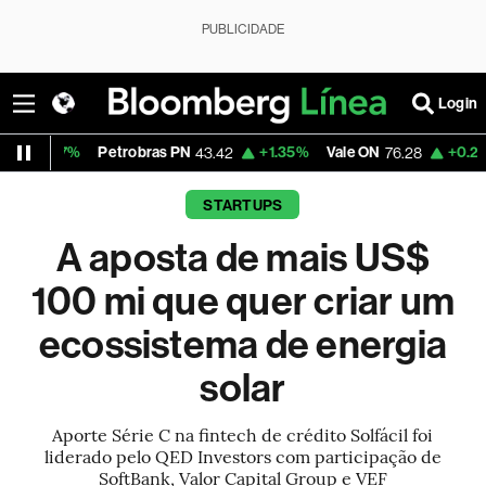
PUBLICIDADE
Login
Petrobras PN
+1.35%
Vale ON
+0.25%
Itaú PN
43.42
76.28
STARTUPS
A aposta de mais US$
100 mi que quer criar um
ecossistema de energia
solar
Aporte Série C na fintech de crédito Solfácil foi
liderado pelo QED Investors com participação de
SoftBank, Valor Capital Group e VEF