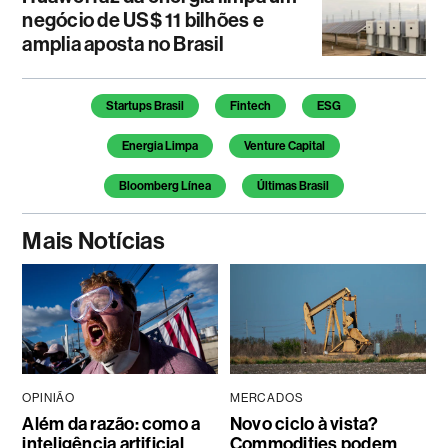
negócio de US$ 11 bilhões e
amplia aposta no Brasil
Temas deste artigo
Startups Brasil
Fintech
ESG
Energia Limpa
Venture Capital
Bloomberg Línea
Últimas Brasil
Mais Notícias
OPINIÃO
MERCADOS
Além da razão: como a
Novo ciclo à vista?
inteligência artificial
Commodities podem