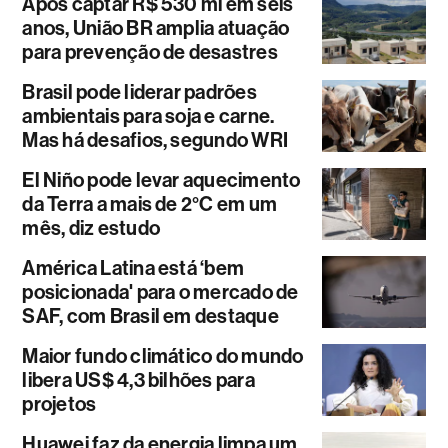
Após captar R$ 530 mi em seis
anos, União BR amplia atuação
para prevenção de desastres
Brasil pode liderar padrões
ambientais para soja e carne.
Mas há desafios, segundo WRI
El Niño pode levar aquecimento
da Terra a mais de 2°C em um
mês, diz estudo
América Latina está ‘bem
posicionada' para o mercado de
SAF, com Brasil em destaque
Maior fundo climático do mundo
libera US$ 4,3 bilhões para
projetos
Huawei faz da energia limpa um