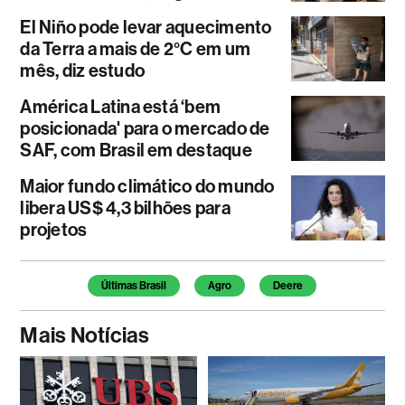
El Niño pode levar aquecimento
da Terra a mais de 2°C em um
mês, diz estudo
América Latina está ‘bem
posicionada' para o mercado de
SAF, com Brasil em destaque
Maior fundo climático do mundo
libera US$ 4,3 bilhões para
projetos
Temas deste artigo
Últimas Brasil
Agro
Deere
Mais Notícias