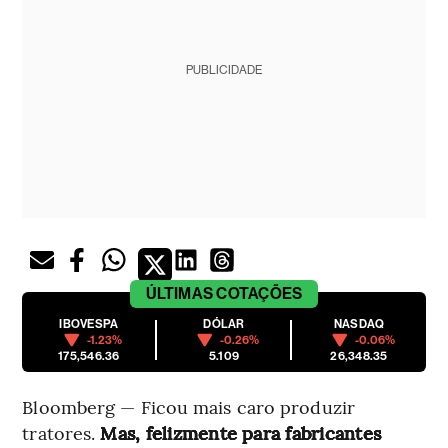
PUBLICIDADE
ÚLTIMAS
COTAÇÕES
IBOVESPA
DÓLAR
NASDAQ
-1.23%
-0.26%
-0.06%
175,546.36
5.109
26,348.35
Bloomberg — Ficou mais caro produzir
tratores.
Mas, felizmente para fabricantes