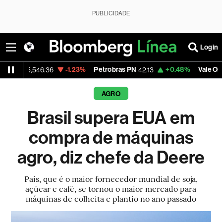
PUBLICIDADE
Login
-1.23%
Petrobras PN
+0.48%
Vale ON
,546.36
42.13
75.39
AGRO
Brasil supera EUA em
compra de máquinas
agro, diz chefe da Deere
País, que é o maior fornecedor mundial de soja,
açúcar e café, se tornou o maior mercado para
máquinas de colheita e plantio no ano passado