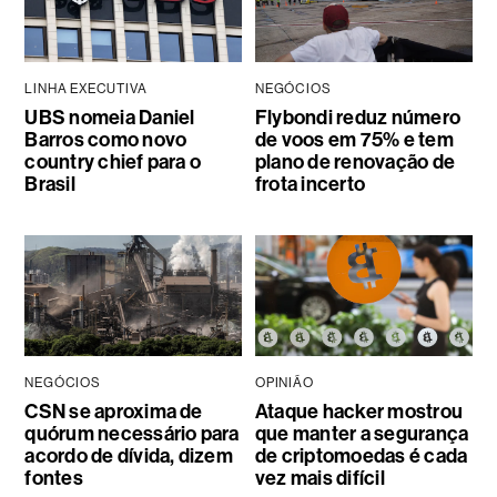
LINHA EXECUTIVA
NEGÓCIOS
UBS nomeia Daniel
Flybondi reduz número
Barros como novo
de voos em 75% e tem
country chief para o
plano de renovação de
Brasil
frota incerto
NEGÓCIOS
OPINIÃO
CSN se aproxima de
Ataque hacker mostrou
quórum necessário para
que manter a segurança
acordo de dívida, dizem
de criptomoedas é cada
fontes
vez mais difícil