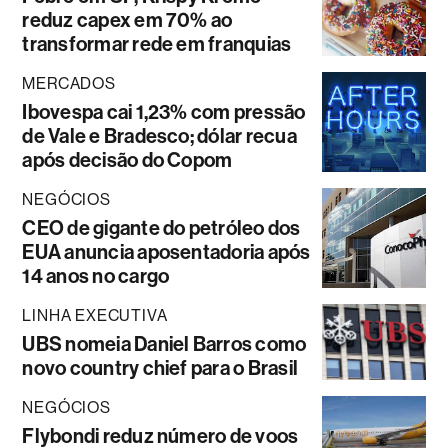
reduz capex em 70% ao
transformar rede em franquias
MERCADOS
Ibovespa cai 1,23% com pressão
de Vale e Bradesco; dólar recua
após decisão do Copom
NEGÓCIOS
CEO de gigante do petróleo dos
EUA anuncia aposentadoria após
14 anos no cargo
LINHA EXECUTIVA
UBS nomeia Daniel Barros como
novo country chief para o Brasil
NEGÓCIOS
Flybondi reduz número de voos