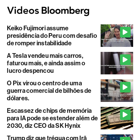
Keiko Fujimori assume
presidência do Peru com desafio
de romper instabilidade
A Tesla vendeu mais carros,
faturou mais, e ainda assim o
lucro despencou
O Pix virou o centro de uma
guerra comercial de bilhões de
dólares.
Escassez de chips de memória
para IA pode se estender além de
2030, diz CEO da SK Hynix
Trump diz que trégua com Irã