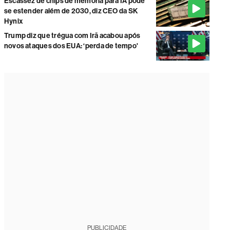
Escassez de chips de memória para IA pode
se estender além de 2030, diz CEO da SK
Hynix
Trump diz que trégua com Irã acabou após
novos ataques dos EUA: ‘perda de tempo'
PUBLICIDADE