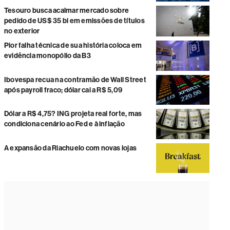
Tesouro busca acalmar mercado sobre
pedido de US$ 35 bi em emissões de títulos
no exterior
Pior falha técnica de sua história coloca em
evidência monopólio da B3
Ibovespa recua na contramão de Wall Street
após payroll fraco; dólar cai a R$ 5,09
Dólar a R$ 4,75? ING projeta real forte, mas
condiciona cenário ao Fed e à inflação
A expansão da Riachuelo com novas lojas