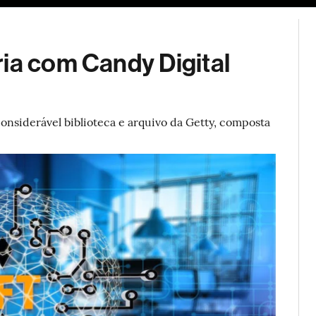
ESG
Soluções de publicidade
Bloomberg Línea
Assina
ia com Candy Digital
nsiderável biblioteca e arquivo da Getty, composta