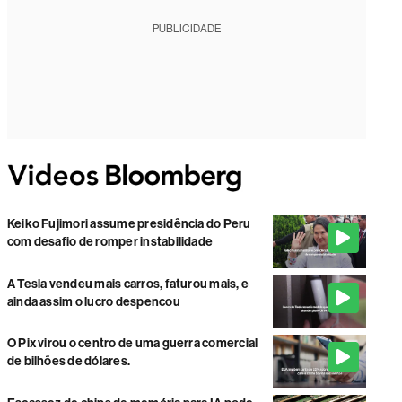
PUBLICIDADE
Keiko Fujimori assume presidência do Peru
com desafio de romper instabilidade
A Tesla vendeu mais carros, faturou mais, e
ainda assim o lucro despencou
O Pix virou o centro de uma guerra comercial
de bilhões de dólares.