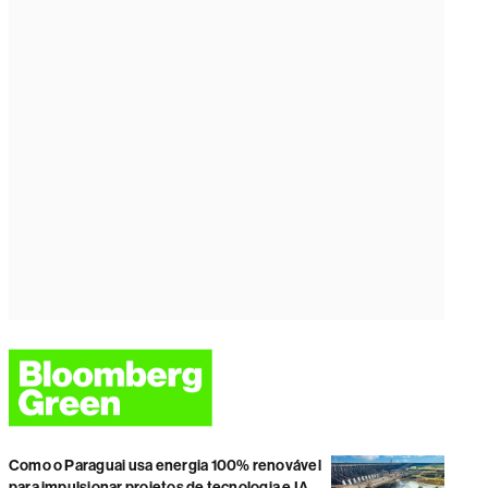
Como o Paraguai usa energia 100% renovável
para impulsionar projetos de tecnologia e IA