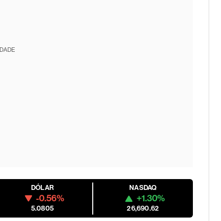
IDADE
DÓLAR
NASDAQ
-0.56%
+1.30%
5.0805
26,690.62