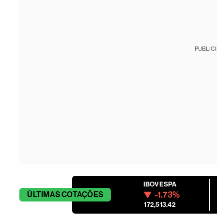
PUBLIC
IBOVESPA
-1.73%
ÚLTIMAS
COTAÇÕES
172,513.42