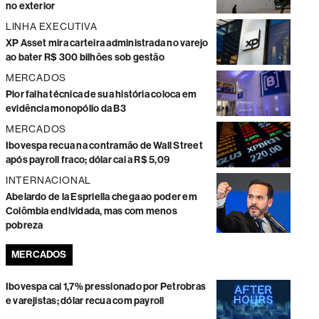
no exterior
LINHA EXECUTIVA
XP Asset mira carteira administrada no varejo
ao bater R$ 300 bilhões sob gestão
MERCADOS
Pior falha técnica de sua história coloca em
evidência monopólio da B3
MERCADOS
Ibovespa recua na contramão de Wall Street
após payroll fraco; dólar cai a R$ 5,09
INTERNACIONAL
Abelardo de la Espriella chega ao poder em
Colômbia endividada, mas com menos
pobreza
MERCADOS
Ibovespa cai 1,7% pressionado por Petrobras
e varejistas; dólar recua com payroll