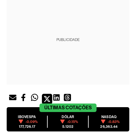
PUBLICIDADE
ÚLTIMAS
COTAÇÕES
IBOVESPA
DÓLAR
NASDAQ
-0.09%
-0.15%
-0.83%
177,726.17
5.1202
26,363.44