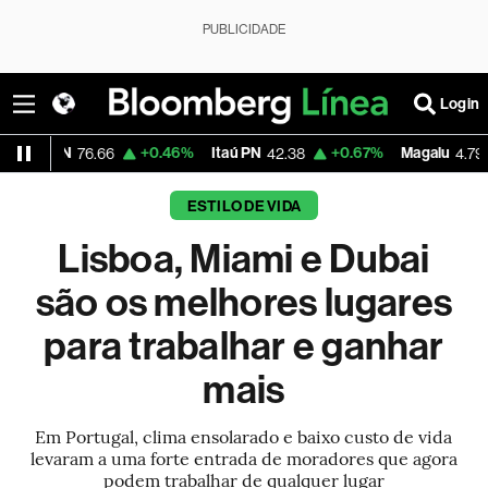
PUBLICIDADE
Login
+0.46%
Itaú PN
+0.67%
Magalu
-2.64%
76.66
42.38
4.79
ESTILO DE VIDA
Lisboa, Miami e Dubai
são os melhores lugares
para trabalhar e ganhar
mais
Em Portugal, clima ensolarado e baixo custo de vida
levaram a uma forte entrada de moradores que agora
podem trabalhar de qualquer lugar