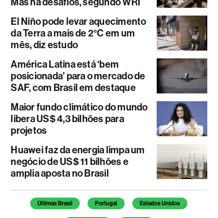
Mas há desafios, segundo WRI
El Niño pode levar aquecimento
da Terra a mais de 2°C em um
mês, diz estudo
América Latina está ‘bem
posicionada' para o mercado de
SAF, com Brasil em destaque
Maior fundo climático do mundo
libera US$ 4,3 bilhões para
projetos
Huawei faz da energia limpa um
negócio de US$ 11 bilhões e
amplia aposta no Brasil
Temas deste artigo
Últimas Brasil
Portugal
Estados Unidos