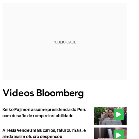
PUBLICIDADE
Keiko Fujimori assume presidência do Peru
com desafio de romper instabilidade
A Tesla vendeu mais carros, faturou mais, e
ainda assim o lucro despencou