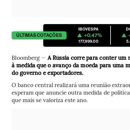
IBOVESPA
D
+0.47%
ÚLTIMAS
COTAÇÕES
177,999.00
5
Bloomberg —
A Rússia corre para conter um ra
à medida que o avanço da moeda para uma má
do governo e exportadores.
O banco central realizará uma reunião extraord
esperam que anuncie outra medida de polític
que mais se valoriza este ano.