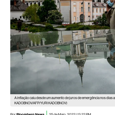
A inflação caiu desde um aumento de juros de emergência nos dias a
KADOBNOV/AFP/YURI KADOBNOV)
Por
Bloomberg News
25 de Maio, 2022 | 12:22 PM