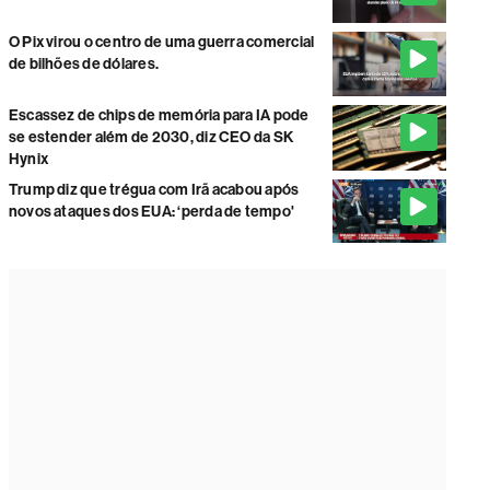
O Pix virou o centro de uma guerra comercial
de bilhões de dólares.
Escassez de chips de memória para IA pode
se estender além de 2030, diz CEO da SK
Hynix
Trump diz que trégua com Irã acabou após
novos ataques dos EUA: ‘perda de tempo'