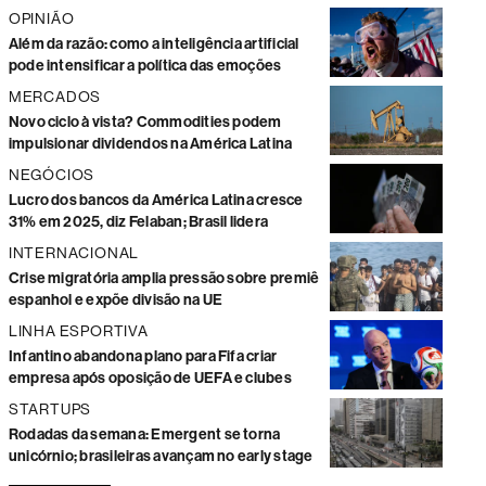
OPINIÃO
Além da razão: como a inteligência artificial
pode intensificar a política das emoções
MERCADOS
Novo ciclo à vista? Commodities podem
impulsionar dividendos na América Latina
NEGÓCIOS
Lucro dos bancos da América Latina cresce
31% em 2025, diz Felaban; Brasil lidera
INTERNACIONAL
Crise migratória amplia pressão sobre premiê
espanhol e expõe divisão na UE
LINHA ESPORTIVA
Infantino abandona plano para Fifa criar
empresa após oposição de UEFA e clubes
STARTUPS
Rodadas da semana: Emergent se torna
unicórnio; brasileiras avançam no early stage