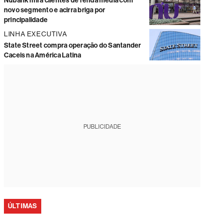
Nubank mira clientes de renda média com
novo segmento e acirra briga por
principalidade
LINHA EXECUTIVA
State Street compra operação do Santander
Caceis na América Latina
PUBLICIDADE
ÚLTIMAS