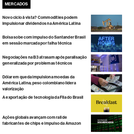
MERCADOS
Novo ciclo à vista? Commodities podem
impulsionar dividendos na América Latina
Bolsa sobe com impulso do Santander Brasil
em sessão marcada por falha técnica
Negociações na B3 atrasam após paralisação
generalizada por problemas técnicos
Dólar em queda impulsiona moedas da
América Latina; peso colombiano lidera
valorização
A exportação de tecnologia da Fila do Brasil
Ações globais avançam com rali de
fabricantes de chips e impulso da Amazon