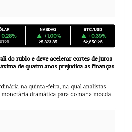
ÓLAR
NASDAQ
BTC/USD
+0.28%
+1.00%
+0.39%
.0729
25,373.85
62,850.25
li do rublo e deve acelerar cortes de juros
xima de quatro anos prejudica as finanças
inária na quinta-feira, na qual analistas
a monetária dramática para domar a moeda