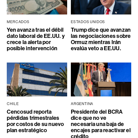
MERCADOS
ESTADOS UNIDOS
Yen avanza tras el débil
Trump dice que avanzan
dato laboral de EE.UU. y
las negociaciones sobre
crece la alerta por
Ormuz mientras Irán
posible intervención
evalúa veto a EE.UU.
CHILE
ARGENTINA
Cencosud reporta
Presidente del BCRA
pérdidas trimestrales
dice que no ve
por costos de su nuevo
necesaria una baja de
plan estratégico
encajes para reactivar el
crédito