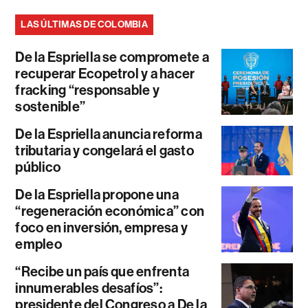
LAS ÚLTIMAS DE COLOMBIA
De la Espriella se compromete a
recuperar Ecopetrol y a hacer
fracking “responsable y
sostenible”
De la Espriella anuncia reforma
tributaria y congelará el gasto
público
De la Espriella propone una
“regeneración económica” con
foco en inversión, empresa y
empleo
“Recibe un país que enfrenta
innumerables desafíos”:
presidente del Congreso a De la