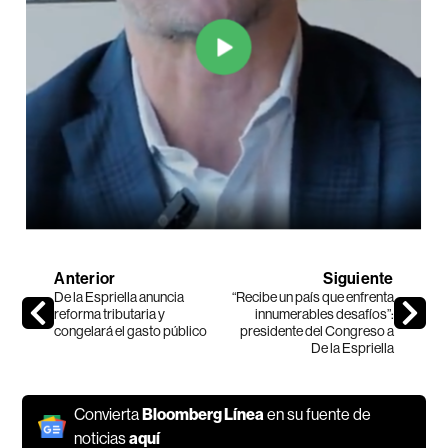
Anterior
Siguiente
De la Espriella anuncia
“Recibe un país que enfrenta
reforma tributaria y
innumerables desafíos”:
congelará el gasto público
presidente del Congreso a
De la Espriella
Convierta
Bloomberg Línea
en su fuente de
noticias
aquí