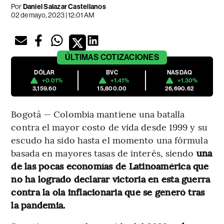
Por
Daniel Salazar Castellanos
02 de mayo, 2023 | 12:01 AM
ÚLTIMAS
COTIZACIONES
DÓLAR
BVC
NASDAQ
+0.01%
+1.41%
+1.30%
3,159.60
15,800.00
26,690.62
Bogotá — Colombia mantiene una batalla
contra el mayor costo de vida desde 1999 y su
escudo ha sido hasta el momento una fórmula
basada en mayores tasas de interés, siendo
una
de las pocas economías de Latinoamérica que
no ha logrado declarar victoria en esta guerra
contra la ola inflacionaria que se generó tras
la pandemia.