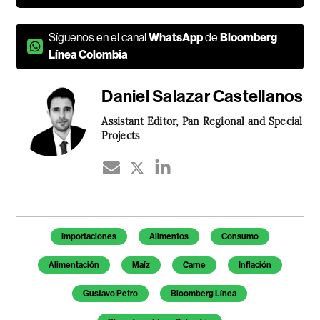
Síguenos en el canal
WhatsApp
de
Bloomberg
Línea Colombia
Daniel Salazar Castellanos
Assistant Editor, Pan Regional and Special
Projects
Temas de este artículo
Importaciones
Alimentos
Consumo
Alimentación
Maíz
Carne
Inflación
Gustavo Petro
Bloomberg Línea