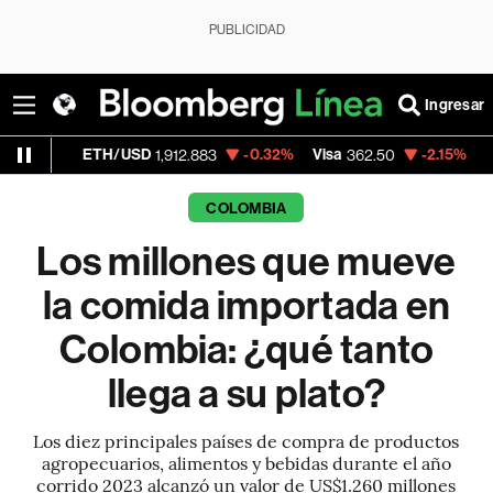
PUBLICIDAD
Ingresar
ETH/USD
-0.32%
Visa
-2.15%
MercadoLibr
1,912.883
362.50
COLOMBIA
Los millones que mueve
la comida importada en
Colombia: ¿qué tanto
llega a su plato?
Los diez principales países de compra de productos
agropecuarios, alimentos y bebidas durante el año
corrido 2023 alcanzó un valor de US$1.260 millones