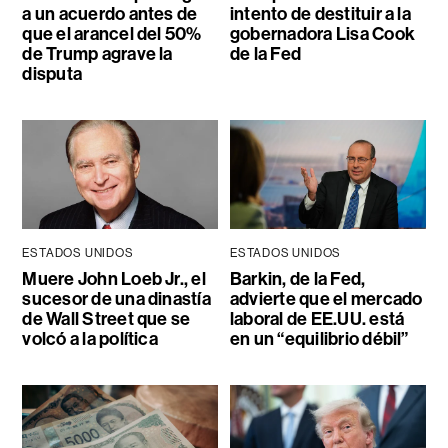
a un acuerdo antes de
intento de destituir a la
que el arancel del 50%
gobernadora Lisa Cook
de Trump agrave la
de la Fed
disputa
ESTADOS UNIDOS
ESTADOS UNIDOS
Muere John Loeb Jr., el
Barkin, de la Fed,
sucesor de una dinastía
advierte que el mercado
de Wall Street que se
laboral de EE.UU. está
volcó a la política
en un “equilibrio débil”