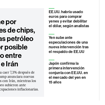
EE.UU. habría usado
euros para comprar
ae por
yenes y evitar debilitar
el dólar, según analistas
es de chips,
as petróleo
Yen sube ante
especulaciones de una
r posible
nueva intervención tras
el respaldo de EE.UU
o entre
e Irán
Japón confirma la
primera intervención
 a caer 7,3% después de
conjunta con EE.UU. en
rump anunciara nuevas
el mercado del yen en
 con Irán, mientras los
15 años
oro subieron ante
upaciones inflacionarias.