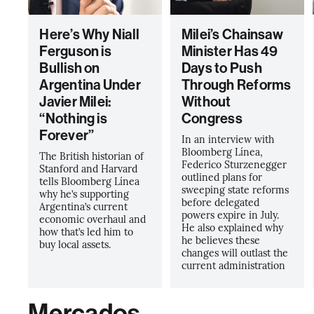
Here’s Why Niall
Milei’s Chainsaw
Ferguson is
Minister Has 49
Bullish on
Days to Push
Argentina Under
Through Reforms
Javier Milei:
Without
“Nothing is
Congress
Forever”
In an interview with
Bloomberg Línea,
The British historian of
Federico Sturzenegger
Stanford and Harvard
outlined plans for
tells Bloomberg Línea
sweeping state reforms
why he’s supporting
before delegated
Argentina’s current
powers expire in July.
economic overhaul and
He also explained why
how that’s led him to
he believes these
buy local assets.
changes will outlast the
current administration
Mercados