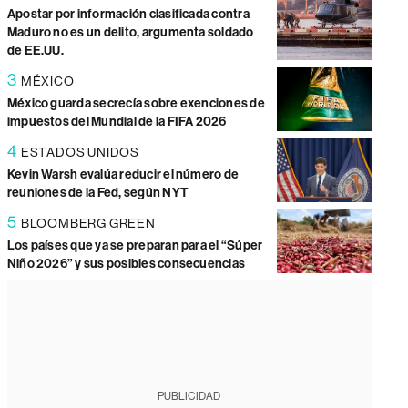
Apostar por información clasificada contra
Maduro no es un delito, argumenta soldado
de EE.UU.
3
MÉXICO
México guarda secrecía sobre exenciones de
impuestos del Mundial de la FIFA 2026
4
ESTADOS UNIDOS
Kevin Warsh evalúa reducir el número de
reuniones de la Fed, según NYT
5
BLOOMBERG GREEN
Los países que ya se preparan para el “Súper
Niño 2026” y sus posibles consecuencias
PUBLICIDAD