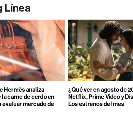
g Línea
de Hermès analiza
¿Qué ver en agosto de 2
 la carne de cerdo en
Netflix, Prime Video y Di
a evaluar mercado de
Los estrenos del mes