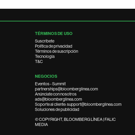
TÉRMINOS DE USO
Suscríbete
Política de privacidad
Términos de suscripción
Tecnología
T&C
NEGOCIOS
Eventos - Summit
partnerships@bloomberglinea.com
Anúnciate con nosotros
ads@bloomberglinea.com
Soporte al cliente: support@bloomberglinea.com
Soluciones de publicidad
© COPYRIGHT, BLOOMBERG LÍNEA | FALIC
MEDIA