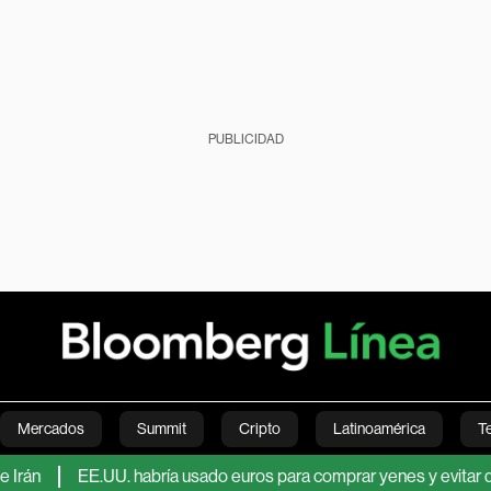
PUBLICIDAD
Mercados
Summit
Cripto
Latinoamérica
T
EE.UU. habría usado euros para comprar yenes y evitar debilitar
Green
Economía
Estilo de vida
Mundo
Videos