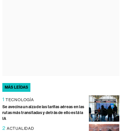
MÁS LEÍDAS
1
TECNOLOGÍA
Se avecina un alza de las tarifas aéreas en las
rutas más transitadas y detrás de ello está la
IA
2
ACTUALIDAD