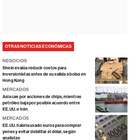
OTRAS NOTICIAS ECONÓMICAS
NEGOCIOS
Shein evalúa reducir costos para
inversionistas antes de su salida a bolsa en
Hong Kong
MERCADOS
Asia cae por acciones de chips, mientras
petróleo baja por posible acuerdo entre
EE.UU. e Irán
MERCADOS
EE.UU. habría usado euros para comprar
yenes y evitar debilitar el dólar, según
analistas