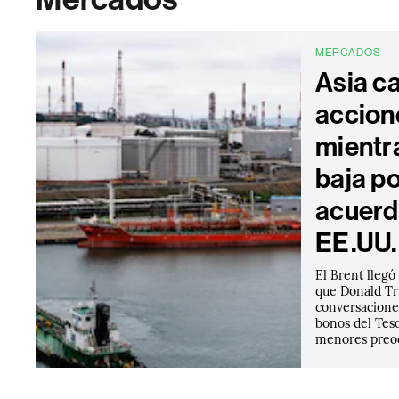
MERCADOS
Asia c
accion
mientr
baja po
acuerd
EE.UU. 
El Brent llegó
que Donald T
conversaciones
bonos del Tes
menores preoc