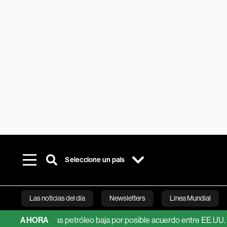
Seleccione un país
Las noticias del día
Newsletters
Línea Mundial
ps, mientras petróleo baja por posible acuerdo entre EE.UU. e Irán
AHORA
Bloomberg 