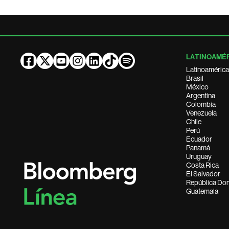
LATINOAMÉ
Latinoamérica
Brasil
México
Argentina
Colombia
Venezuela
Chile
Perú
Ecuador
Panamá
Uruguay
Costa Rica
El Salvador
República Do
Guatemala