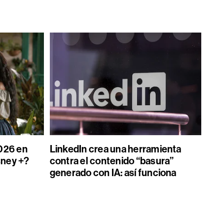
026 en
LinkedIn crea una herramienta
sney +?
contra el contenido “basura”
generado con IA: así funciona