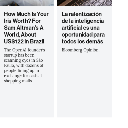
How Much Is Your
La ralentización
Iris Worth? For
de la inteligencia
Sam Altman’s A
artificial es una
World, About
oportunidad para
US$122 in Brazil
todos los demás
The OpenAI founder’s
Bloomberg Opinión.
startup has been
scanning eyes in São
Paulo, with dozens of
people lining up in
exchange for cash at
shopping malls