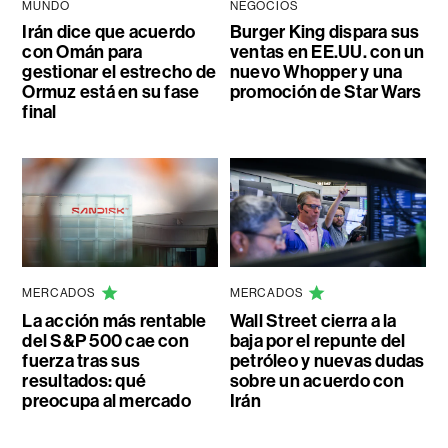
MUNDO
NEGOCIOS
Irán dice que acuerdo
Burger King dispara sus
con Omán para
ventas en EE.UU. con un
gestionar el estrecho de
nuevo Whopper y una
Ormuz está en su fase
promoción de Star Wars
final
MERCADOS
MERCADOS
La acción más rentable
Wall Street cierra a la
del S&P 500 cae con
baja por el repunte del
fuerza tras sus
petróleo y nuevas dudas
resultados: qué
sobre un acuerdo con
preocupa al mercado
Irán