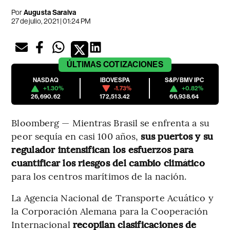
Por
Augusta Saraiva
27 de julio, 2021 | 01:24 PM
ÚLTIMAS
COTIZACIONES
NASDAQ
IBOVESPA
S&P/BMV IPC
+1.30%
-1.73%
+0.82%
26,690.62
172,513.42
66,938.64
Bloomberg — Mientras Brasil se enfrenta a su
peor sequía en casi 100 años,
sus puertos y su
regulador intensifican los esfuerzos para
cuantificar los riesgos del cambio climático
para los centros marítimos de la nación.
La Agencia Nacional de Transporte Acuático y
la Corporación Alemana para la Cooperación
Internacional
recopilan clasificaciones de