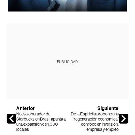
PUBLICIDAD
Anterior
Siguiente
Nuevo operador de
De la Espriella propone una
Starbucks en Brasil apunta a
“regeneración económica”
una expansión de 1.000
con foco en inversión,
locales
empresa y empleo