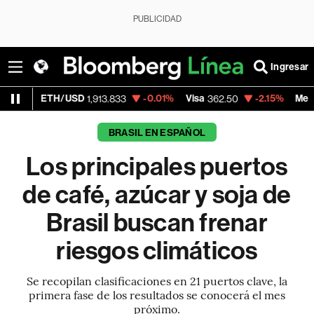
PUBLICIDAD
Ingresar
USD
-0.01%
Visa
-2.15%
MercadoLibre
1,913.833
362.50
1,821
BRASIL EN ESPAÑOL
Los principales puertos
de café, azúcar y soja de
Brasil buscan frenar
riesgos climáticos
Se recopilan clasificaciones en 21 puertos clave, la
primera fase de los resultados se conocerá el mes
próximo.