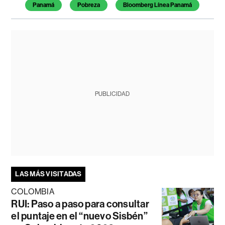
Temas de este artículo
Panamá
Pobreza
Bloomberg Línea Panamá
PUBLICIDAD
LAS MÁS VISITADAS
COLOMBIA
RUI: Paso a paso para consultar
el puntaje en el “nuevo Sisbén”