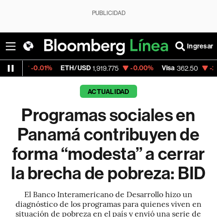
PUBLICIDAD
Ingresar
0.01%
ETH/USD
-0.00%
Visa
-2.15%
Merc
1,919.775
362.50
ACTUALIDAD
Programas sociales en
Panamá contribuyen de
forma “modesta” a cerrar
la brecha de pobreza: BID
El Banco Interamericano de Desarrollo hizo un
diagnóstico de los programas para quienes viven en
situación de pobreza en el país y envió una serie de