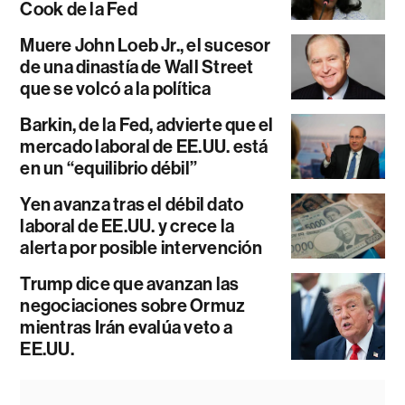
Cook de la Fed
Muere John Loeb Jr., el sucesor
de una dinastía de Wall Street
que se volcó a la política
Barkin, de la Fed, advierte que el
mercado laboral de EE.UU. está
en un “equilibrio débil”
Yen avanza tras el débil dato
laboral de EE.UU. y crece la
alerta por posible intervención
Trump dice que avanzan las
negociaciones sobre Ormuz
mientras Irán evalúa veto a
EE.UU.