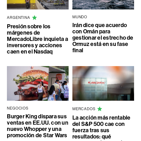
MUNDO
ARGENTINA
Irán dice que acuerdo
Presión sobre los
con Omán para
márgenes de
gestionar el estrecho de
MercadoLibre inquieta a
Ormuz está en su fase
inversores y acciones
final
caen en el Nasdaq
NEGOCIOS
MERCADOS
Burger King dispara sus
La acción más rentable
ventas en EE.UU. con un
del S&P 500 cae con
nuevo Whopper y una
fuerza tras sus
promoción de Star Wars
resultados: qué