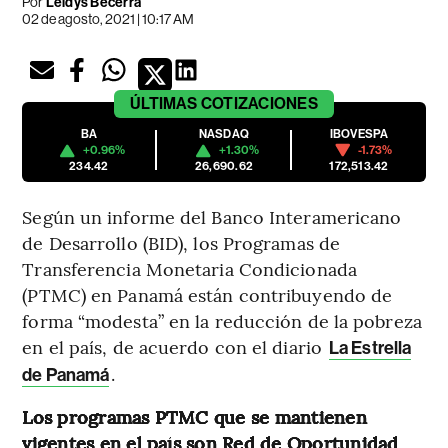
Por
Leidys Becerra
02 de agosto, 2021 | 10:17 AM
ÚLTIMAS
COTIZACIONES
BA
NASDAQ
IBOVESPA
+0.96%
+1.30%
-1.73%
234.42
26,690.62
172,513.42
Según un informe del Banco Interamericano
de Desarrollo (BID), los Programas de
Transferencia Monetaria Condicionada
(PTMC) en Panamá están contribuyendo de
forma “modesta” en la reducción de la pobreza
en el país, de acuerdo con el diario
La Estrella
.
de Panamá
Los programas PTMC que se mantienen
vigentes en el país son Red de Oportunidad