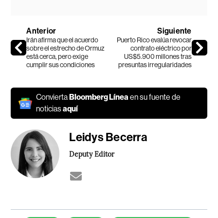
Anterior
Siguiente
Irán afirma que el acuerdo
Puerto Rico evalúa revocar
sobre el estrecho de Ormuz
contrato eléctrico por
está cerca, pero exige
US$5.900 millones tras
cumplir sus condiciones
presuntas irregularidades
Convierta
Bloomberg Línea
en su fuente de
noticias
aquí
Leidys Becerra
Deputy Editor