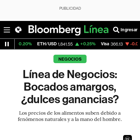
PUBLICIDAD
Ingresar
0%
ETH/USD
+0.25%
Visa
-0.04%
MercadoL
1,841.55
366.13
NEGOCIOS
Línea de Negocios:
Bocados amargos,
¿dulces ganancias?
Los precios de los alimentos suben debido a
fenómenos naturales y a la mano del hombre.
21