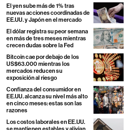
El yen sube más de 1% tras
nuevas acciones coordinadas de
EE.UU. y Japón en el mercado
El dólar registra su peor semana
en más de tres meses mientras
crecen dudas sobre la Fed
Bitcoin cae por debajo de los
US$63.000 mientras los
mercados reducen su
exposición al riesgo
Confianza del consumidor en
EE.UU. alcanza su nivel más alto
en cinco meses: estas son las
razones
Los costos laborales en EE.UU.
se mantienen estables y alivian