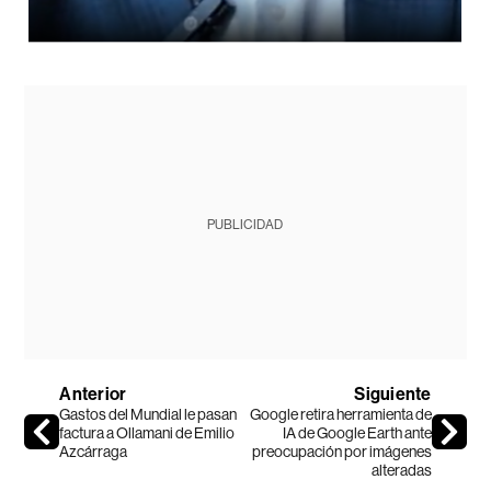
PUBLICIDAD
Anterior
Siguiente
Gastos del Mundial le pasan
Google retira herramienta de
factura a Ollamani de Emilio
IA de Google Earth ante
Azcárraga
preocupación por imágenes
alteradas