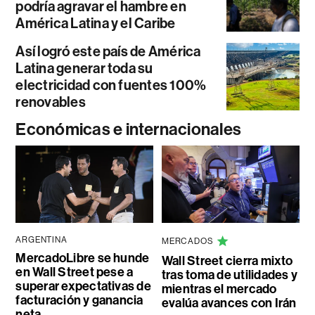
podría agravar el hambre en
América Latina y el Caribe
Así logró este país de América
Latina generar toda su
electricidad con fuentes 100%
renovables
Económicas e internacionales
ARGENTINA
MERCADOS
MercadoLibre se hunde
Wall Street cierra mixto
en Wall Street pese a
tras toma de utilidades y
superar expectativas de
mientras el mercado
facturación y ganancia
evalúa avances con Irán
neta