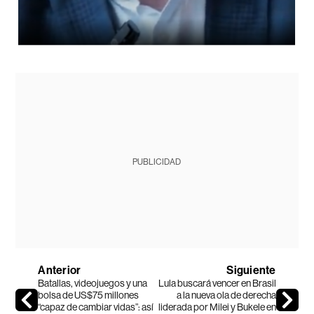
PUBLICIDAD
Anterior
Siguiente
Batallas, videojuegos y una
Lula buscará vencer en Brasil
bolsa de US$75 millones
a la nueva ola de derecha
“capaz de cambiar vidas”: así
liderada por Milei y Bukele en