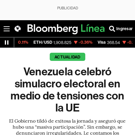
PUBLICIDAD
Ingresar
ETH/USD
-0.36%
Visa
-0.28%
MercadoLi
1,908.825
368.54
ACTUALIDAD
Venezuela celebró
simulacro electoral en
medio de tensiones con
la UE
El Gobierno tildó de exitosa la jornada y aseguró que
hubo una “masiva participación”. Sin embargo, se
denunciaron irregularidades. Le contamos los