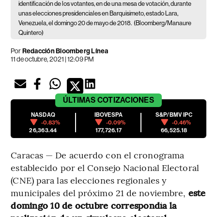
identificación de los votantes, en de una mesa de votación, durante
unas elecciones presidenciales en Barquisimeto, estado Lara,
Venezuela, el domingo 20 de mayo de 2018.
(Bloomberg/Manaure
Quintero)
Por
Redacción Bloomberg Línea
11 de octubre, 2021 | 12:09 PM
ÚLTIMAS
COTIZACIONES
NASDAQ
IBOVESPA
S&P/BMV IPC
-0.83%
-0.09%
-0.46%
26,363.44
177,726.17
66,525.18
Caracas — De acuerdo con el cronograma
establecido por el Consejo Nacional Electoral
(CNE) para las elecciones regionales y
municipales del próximo 21 de noviembre,
este
domingo 10 de octubre correspondía la