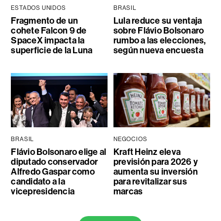
ESTADOS UNIDOS
BRASIL
Fragmento de un
Lula reduce su ventaja
cohete Falcon 9 de
sobre Flávio Bolsonaro
SpaceX impacta la
rumbo a las elecciones,
superficie de la Luna
según nueva encuesta
BRASIL
NEGOCIOS
Flávio Bolsonaro elige al
Kraft Heinz eleva
diputado conservador
previsión para 2026 y
Alfredo Gaspar como
aumenta su inversión
candidato a la
para revitalizar sus
vicepresidencia
marcas