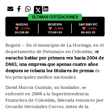
ÚLTIMAS
COTIZACIONES
NASDAQ
IBOVESPA
S&P/BMV IPC
-0.09%
-0.98%
-0.18%
26,338.80
175,991.63
66,402.25
Bogotá — En el municipio de La Hormiga, en el
departamento de Putumayo en Colombia, s
e
escuchó hablar por primera vez hacia 2004 de
DMG, una empresa que apenas cuatro años
después se robaría los titulares de prensa
de
los principales medios nacionales.
David Murcia Guzmán, su fundador, se
enfrentó en 2008 a la Superintendencia
Financiera de Colombia, liderada entonces por
Gerardo Hernández Correa. Antes de la