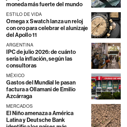
moneda más fuerte del mundo
ESTILO DE VIDA
Omega x Swatch lanza un reloj
con oro para celebrar el alunizaje
del Apollo 11
ARGENTINA
IPC de julio 2026: de cuánto
sería la inflación, según las
consultoras
MÉXICO
Gastos del Mundial le pasan
factura a Ollamani de Emilio
Azcárraga
MERCADOS
El Niño amenaza a América
Latina y Deutsche Bank
identifica los países más