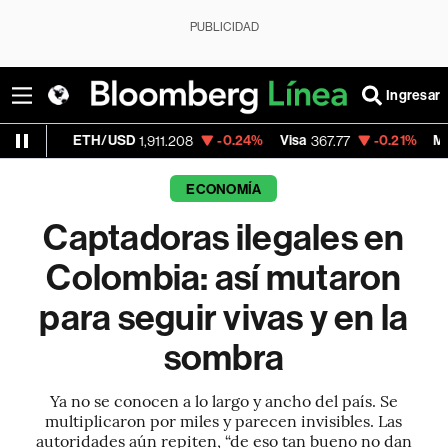
PUBLICIDAD
Ingresar
ETH/USD
-0.24%
Visa
-0.21%
MercadoLibre
1,911.208
367.77
ECONOMÍA
Captadoras ilegales en
Colombia: así mutaron
para seguir vivas y en la
sombra
Ya no se conocen a lo largo y ancho del país. Se
multiplicaron por miles y parecen invisibles. Las
autoridades aún repiten, “de eso tan bueno no dan