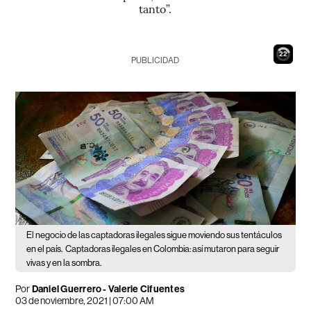
tanto”.
21
PUBLICIDAD
El negocio de las captadoras ilegales sigue moviendo sus tentáculos
en el país.
Captadoras ilegales en Colombia: así mutaron para seguir
vivas y en la sombra.
Por
Daniel Guerrero
-
Valerie Cifuentes
03 de noviembre, 2021 | 07:00 AM