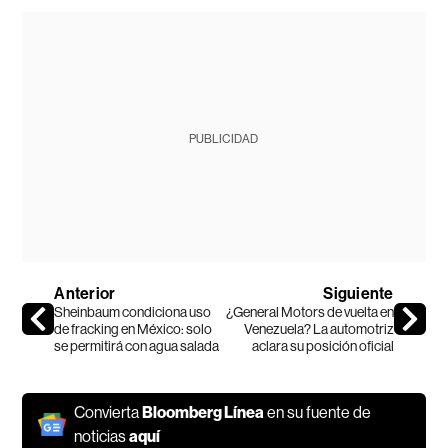
PUBLICIDAD
Anterior
Siguiente
Sheinbaum condiciona uso
¿General Motors de vuelta en
de fracking en México: solo
Venezuela? La automotriz
se permitirá con agua salada
aclara su posición oficial
Convierta
Bloomberg Línea
en su fuente de
noticias
aquí