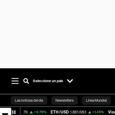
Seleccione un país
Las noticias del día
Newsletters
Línea Mundial
98.76
ETH/USD
1,861.683
Visa
366.13
+0.79%
+1.35%
Bloomberg 