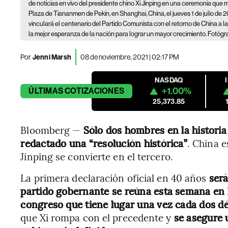
de noticias en vivo del presidente chino Xi Jinping en una ceremonia que 
Plaza de Tiananmen de Pekín, en Shanghai, China, el jueves 1 de julio de 2
vinculará el centenario del Partido Comunista con el retorno de China a la 
la mejor esperanza de la nación para lograr un mayor crecimiento. Fotóg
Por
Jenni Marsh
08 de noviembre, 2021 | 02:17 PM
NASDAQ
+1.00%
ÚLTIMAS
COTIZACIONES
25,373.85
Bloomberg —
Sólo dos hombres en la histori
redactado una “resolución histórica”
. China e
Jinping se convierte en el tercero.
La primera declaración oficial en 40 años
será
partido gobernante se reúna esta semana en 
congreso que tiene lugar una vez cada dos d
que Xi rompa con el precedente y
se asegure 