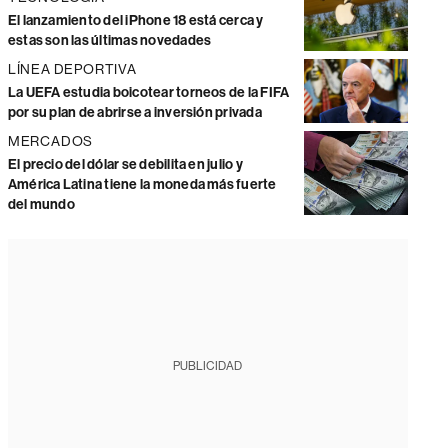
El lanzamiento del iPhone 18 está cerca y
estas son las últimas novedades
LÍNEA DEPORTIVA
La UEFA estudia boicotear torneos de la FIFA
por su plan de abrirse a inversión privada
MERCADOS
El precio del dólar se debilita en julio y
América Latina tiene la moneda más fuerte
del mundo
PUBLICIDAD