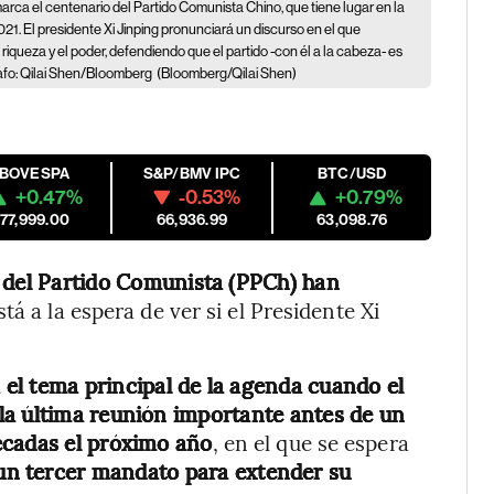
marca el centenario del Partido Comunista Chino, que tiene lugar en la
021. El presidente Xi Jinping pronunciará un discurso en el que
riqueza y el poder, defendiendo que el partido -con él a la cabeza- es
rafo: Qilai Shen/Bloomberg
(Bloomberg/Qilai Shen)
IBOVESPA
S&P/BMV IPC
BTC/USD
+0.47%
-0.53%
+0.79%
177,999.00
66,936.99
63,098.76
a del Partido Comunista (PPCh) han
stá a la espera de ver si el Presidente Xi
 el tema principal de la agenda cuando el
la última reunión importante antes de un
écadas el próximo año
, en el que se espera
un tercer mandato para extender su