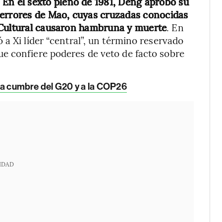
.
En el sexto pleno de 1981, Deng aprobó su
 errores de Mao, cuyas cruzadas conocidas
 Cultural causaron hambruna y muerte
. En
a Xi líder “central”, un término reservado
e confiere poderes de veto de facto sobre
a la cumbre del G20 y a la COP26
IDAD