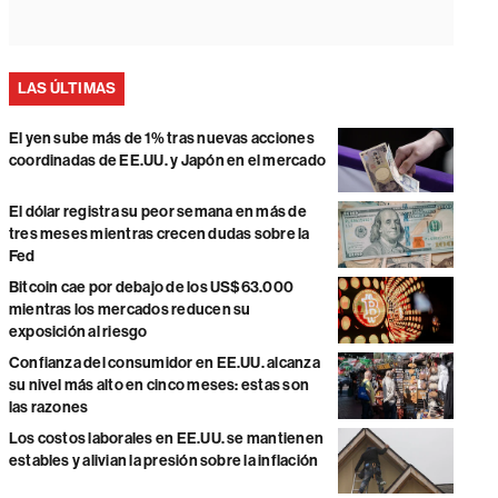
LAS ÚLTIMAS
El yen sube más de 1% tras nuevas acciones
coordinadas de EE.UU. y Japón en el mercado
El dólar registra su peor semana en más de
tres meses mientras crecen dudas sobre la
Fed
Bitcoin cae por debajo de los US$63.000
mientras los mercados reducen su
exposición al riesgo
Confianza del consumidor en EE.UU. alcanza
su nivel más alto en cinco meses: estas son
las razones
Los costos laborales en EE.UU. se mantienen
estables y alivian la presión sobre la inflación