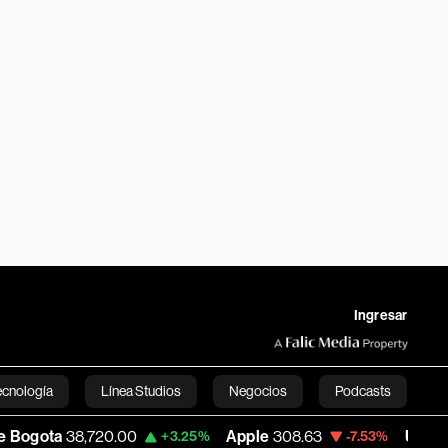
Ingresar
ecnología
Línea Studios
Negocios
Podcasts
8,720.00
Apple
308.63
USD COP
3,152.
+3.25%
-7.53%
English