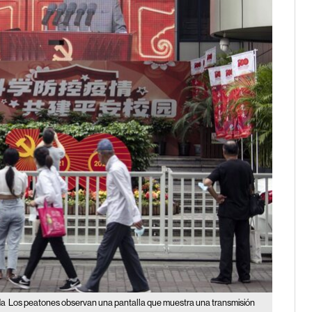
da
Los peatones observan una pantalla que muestra una transmisión