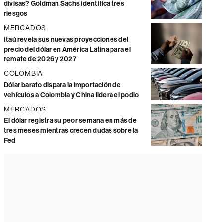
divisas? Goldman Sachs identifica tres
riesgos
MERCADOS
Itaú revela sus nuevas proyecciones del
precio del dólar en América Latina para el
remate de 2026 y 2027
COLOMBIA
Dólar barato dispara la importación de
vehículos a Colombia y China lidera el podio
MERCADOS
El dólar registra su peor semana en más de
tres meses mientras crecen dudas sobre la
Fed