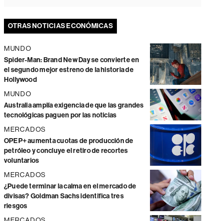
OTRAS NOTICIAS ECONÓMICAS
MUNDO
Spider-Man: Brand New Day se convierte en
el segundo mejor estreno de la historia de
Hollywood
MUNDO
Australia amplía exigencia de que las grandes
tecnológicas paguen por las noticias
MERCADOS
OPEP+ aumenta cuotas de producción de
petróleo y concluye el retiro de recortes
voluntarios
MERCADOS
¿Puede terminar la calma en el mercado de
divisas? Goldman Sachs identifica tres
riesgos
MERCADOS