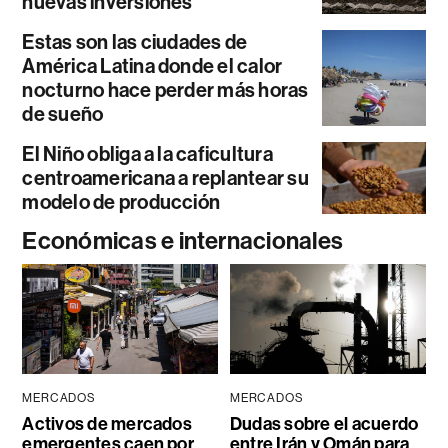
nuevas inversiones
Estas son las ciudades de
América Latina donde el calor
nocturno hace perder más horas
de sueño
El Niño obliga a la caficultura
centroamericana a replantear su
modelo de producción
Económicas e internacionales
MERCADOS
MERCADOS
Activos de mercados
Dudas sobre el acuerdo
emergentes caen por
entre Irán y Omán para