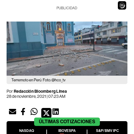
22
PUBLICIDAD
Terremoto en Perú
Foto: @hco_tv
Por
Redacción Bloomberg Línea
28 de noviembre, 2021 | 07:23 AM
ÚLTIMAS
COTIZACIONES
NASDAQ
IBOVESPA
S&P/BMV IPC