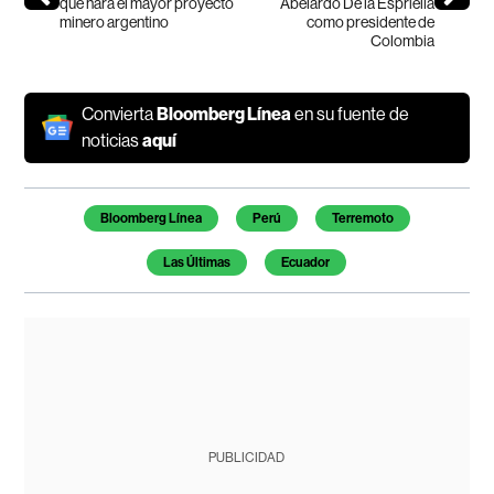
que hará el mayor proyecto
Abelardo De la Espriella
minero argentino
como presidente de
Colombia
Convierta
Bloomberg Línea
en su fuente de
noticias
aquí
Temas de este artículo
Bloomberg Línea
Perú
Terremoto
Las Últimas
Ecuador
PUBLICIDAD