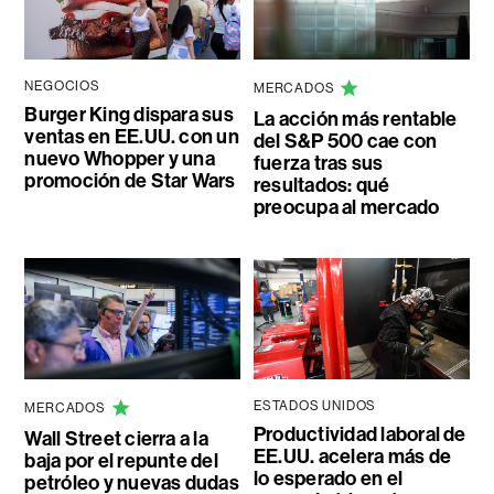
NEGOCIOS
MERCADOS
Burger King dispara sus
La acción más rentable
ventas en EE.UU. con un
del S&P 500 cae con
nuevo Whopper y una
fuerza tras sus
promoción de Star Wars
resultados: qué
preocupa al mercado
ESTADOS UNIDOS
MERCADOS
Productividad laboral de
Wall Street cierra a la
EE.UU. acelera más de
baja por el repunte del
lo esperado en el
petróleo y nuevas dudas