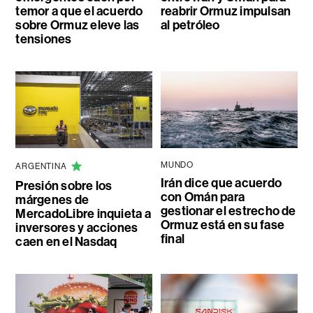
temor a que el acuerdo
reabrir Ormuz impulsan
sobre Ormuz eleve las
al petróleo
tensiones
MUNDO
ARGENTINA
Irán dice que acuerdo
Presión sobre los
con Omán para
márgenes de
gestionar el estrecho de
MercadoLibre inquieta a
Ormuz está en su fase
inversores y acciones
final
caen en el Nasdaq