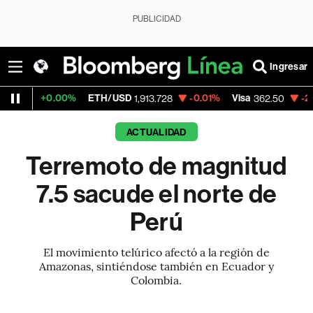
PUBLICIDAD
Ingresar
00%
ETH/USD
-0.01%
Visa
-2.15%
Mercad
1,913.728
362.50
ACTUALIDAD
Terremoto de magnitud
7.5 sacude el norte de
Perú
El movimiento telúrico afectó a la región de
Amazonas, sintiéndose también en Ecuador y
Colombia.