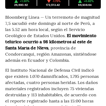
+1.30%
-1.73%
+0.82%
26,690.62
172,513.42
66,938.64
Bloomberg Línea — Un terremoto de magnitud
7,5 sacudió este domingo al norte de Perú, a
las 5.52 am hora local, según el Servicio
Geológico de Estados Unidos.
El movimiento
telúrico ocurrió a 98 kilómetros al este de
Santa María de Nieva
, provincia de
Condorcanqui, región Amazonas, sintiéndose
además en Ecuador y Colombia.
El Instituto Nacional de Defensa Civil indicó
que existen 1.070 damnificados, 1.795 personas
afectadas, cuatro personas heridas. Los daños
materiales registrados incluyen 75 viviendas
destruidas y 113 inhabitables, de acuerdo con
el reporte registrado hasta a las 15:00 horas