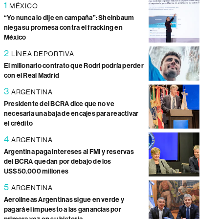
1
MÉXICO
“Yo nunca lo dije en campaña”: Sheinbaum
niega su promesa contra el fracking en
México
2
LÍNEA DEPORTIVA
El millonario contrato que Rodri podría perder
con el Real Madrid
3
ARGENTINA
Presidente del BCRA dice que no ve
necesaria una baja de encajes para reactivar
el crédito
4
ARGENTINA
Argentina paga intereses al FMI y reservas
del BCRA quedan por debajo de los
US$50.000 millones
5
ARGENTINA
Aerolíneas Argentinas sigue en verde y
pagará el impuesto a las ganancias por