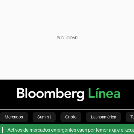
PUBLICIDAD
Mercados
Summit
Cripto
Latinoamérica
T
vos de mercados emergentes caen por temor a que el acuerdo sobr
Green
Economía
Estilo de vida
Mundo
Videos