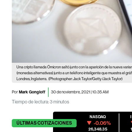
Una cripto llamada Ómicron saltó junto con la aparición de la nueva varia
(monedas alternativas) junto a un teléfono inteligente que muestra el gráf
Londres, Inglaterra.
(Photographer: Jack Taylor/Getty /Jack Taylor)
Por
Mark Gongloff
30 de noviembre, 2021 | 10:35 AM
Tiempo de lectura
:
3 minutos
NASDAQ
-0.06%
ÚLTIMAS
COTIZACIONES
26,348.35