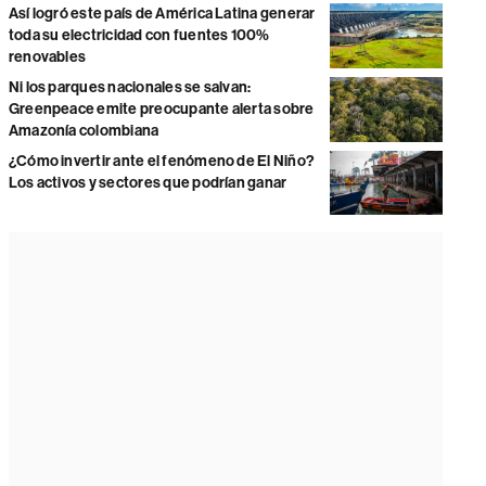
Así logró este país de América Latina generar
toda su electricidad con fuentes 100%
renovables
Ni los parques nacionales se salvan:
Greenpeace emite preocupante alerta sobre
Amazonía colombiana
¿Cómo invertir ante el fenómeno de El Niño?
Los activos y sectores que podrían ganar