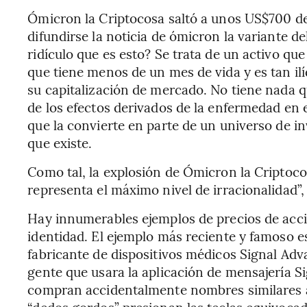
Ómicron la Criptocosa saltó a unos US$700 des
difundirse la noticia de ómicron la variante d
ridículo que es esto? Se trata de un activo qu
que tiene menos de un mes de vida y es tan il
su capitalización de mercado. No tiene nada qu
de los efectos derivados de la enfermedad en e
que la convierte en parte de un universo de i
que existe.
Como tal, la explosión de Ómicron la Criptoco
representa el máximo nivel de irracionalidad”
Hay innumerables ejemplos de precios de acci
identidad. El ejemplo más reciente y famoso e
fabricante de dispositivos médicos Signal Adv
gente que usara la aplicación de mensajería S
compran accidentalmente nombres similares a 
“dedos gordos” presionan las teclas equivocad