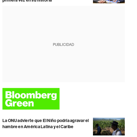
primera vez en su historia
PUBLICIDAD
La ONU advierte que El Niño podría agravar el
hambre en América Latina y el Caribe