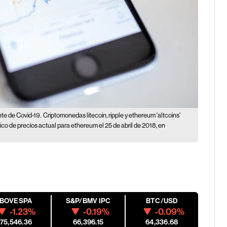
nte de Covid-19.
Criptomonedas litecoin, ripple y ethereum 'altcoins'
ico de precios actual para ethereum el 25 de abril de 2018, en
IBOVESPA
S&P/BMV IPC
BTC/USD
-1.23%
-0.19%
-0.09%
175,546.36
66,396.15
64,336.68