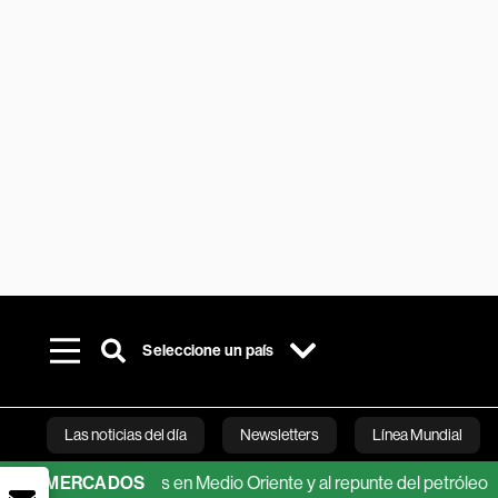
Seleccione un país
Las noticias del día
Newsletters
Línea Mundial
se a tensiones en Medio Oriente y al repunte del petróleo
MERCADOS
Acti
Bloomberg 