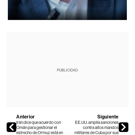
PUBLICIDAD
Anterior
Siguiente
Irán dice que acuerdo con
EE.UU. amplía sanciones
Omán para gestionar el
contra altos mandos
estrecho de Ormuz está en
militares de Cuba por sus