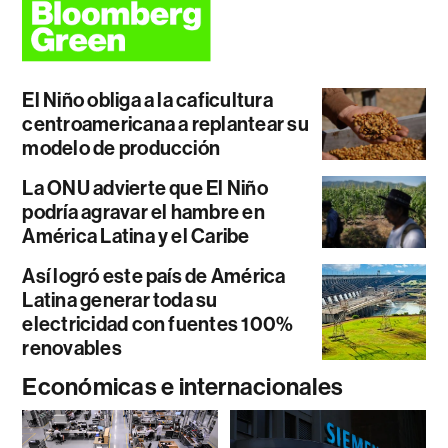
El Niño obliga a la caficultura
centroamericana a replantear su
modelo de producción
La ONU advierte que El Niño
podría agravar el hambre en
América Latina y el Caribe
Así logró este país de América
Latina generar toda su
electricidad con fuentes 100%
renovables
Económicas e internacionales