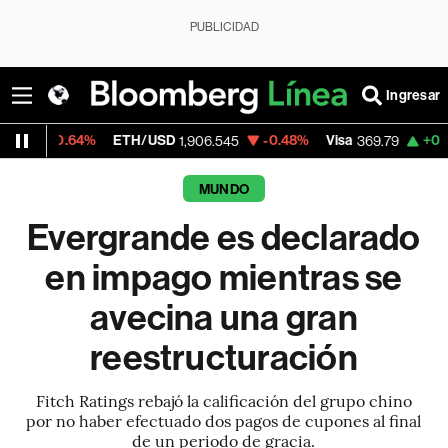
PUBLICIDAD
Ingresar
ETH/USD
-0.48%
Visa
+0.34%
Mercado
1,906.545
369.79
MUNDO
Evergrande es declarado
en impago mientras se
avecina una gran
reestructuración
Fitch Ratings rebajó la calificación del grupo chino
por no haber efectuado dos pagos de cupones al final
de un periodo de gracia.