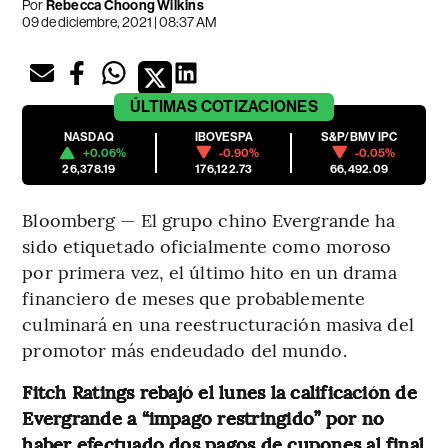
Por
Rebecca Choong Wilkins
09 de diciembre, 2021 | 08:37 AM
ÚLTIMAS
COTIZACIONES
NASDAQ
IBOVESPA
S&P/BMV IPC
+0.06%
-0.90%
-0.05%
26,378.19
176,122.73
66,492.09
Bloomberg — El grupo chino Evergrande ha
sido etiquetado oficialmente como moroso
por primera vez, el último hito en un drama
financiero de meses que probablemente
culminará en una reestructuración masiva del
promotor más endeudado del mundo.
Fitch Ratings rebajó el lunes la calificación de
Evergrande a “impago restringido” por no
haber efectuado dos pagos de cupones al final