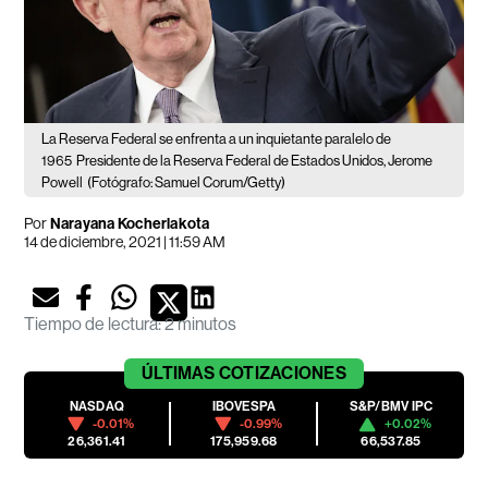
La Reserva Federal se enfrenta a un inquietante paralelo de
1965
Presidente de la Reserva Federal de Estados Unidos, Jerome
Powell
(Fotógrafo: Samuel Corum/Getty)
Por
Narayana Kocherlakota
14 de diciembre, 2021 | 11:59 AM
Tiempo de lectura
:
2 minutos
ÚLTIMAS
COTIZACIONES
NASDAQ
IBOVESPA
S&P/BMV IPC
-0.01%
-0.99%
+0.02%
26,361.41
175,959.68
66,537.85