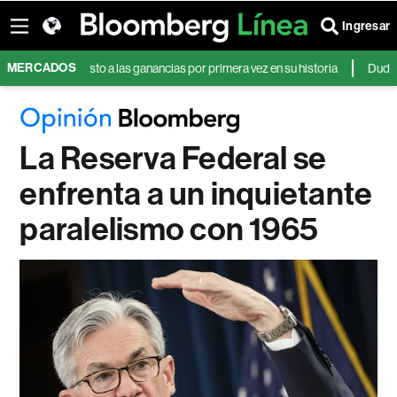
Ingresar
MERCADOS
á el impuesto a las ganancias por primera vez en su historia
Dudas sobre
La Reserva Federal se
enfrenta a un inquietante
paralelismo con 1965