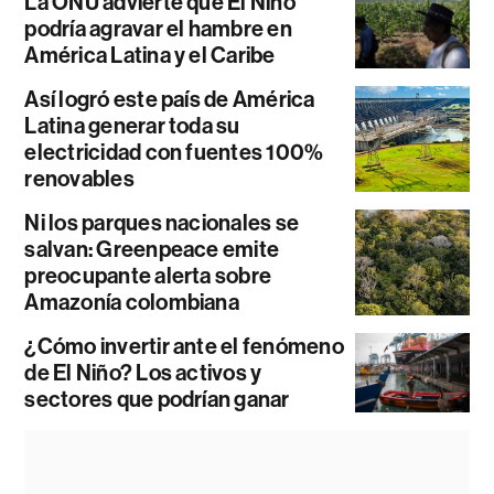
La ONU advierte que El Niño
podría agravar el hambre en
América Latina y el Caribe
Así logró este país de América
Latina generar toda su
electricidad con fuentes 100%
renovables
Ni los parques nacionales se
salvan: Greenpeace emite
preocupante alerta sobre
Amazonía colombiana
¿Cómo invertir ante el fenómeno
de El Niño? Los activos y
sectores que podrían ganar