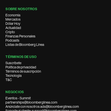
SOBRE NOSOTROS
Economía
Mercados
Dólar Hoy
Actualidad
Cripto
Finanzas Personales
Podcasts
Listas de Bloomberg Línea
TÉRMINOS DE USO
Suscríbete
Política de privacidad
Términos de suscripción
Tecnología
T&C
NEGOCIOS
Eventos - Summit
partnerships@bloomberglinea.com
Anúnciate con nosotros ads@bloomberglinea.com
Soporte al cliente: support@bloomberglinea.com