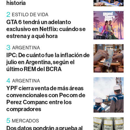
historia
2
ESTILO DE VIDA
GTA 6 tendrá un adelanto
exclusivo en Netflix: cuándo se
estrena y a qué hora
3
ARGENTINA
IPC: De cuánto fue la inflación de
julio en Argentina, según el
último REM del BCRA
4
ARGENTINA
YPF cierra venta de más áreas
convencionales con Pecom de
Perez Companc entre los
compradores
5
MERCADOS
Dos datos pondrán a prueba al