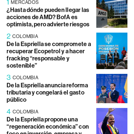
1
MERCADOS
¿Hasta dónde pueden llegar las
acciones de AMD? BofA es
optimista, pero advierte riesgos
2
COLOMBIA
De la Espriella se compromete a
recuperar Ecopetrol y a hacer
fracking “responsable y
sostenible”
3
COLOMBIA
De la Espriella anuncia reforma
tributaria y congelará el gasto
público
4
COLOMBIA
De la Espriella propone una
“regeneración económica” con
foco en inversión, empresa y