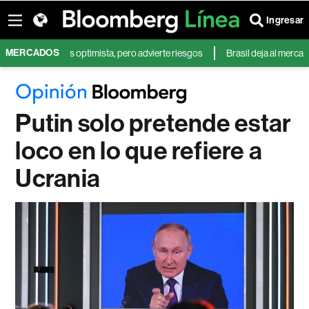
Ingresar
MERCADOS
D? BofA es optimista, pero advierte riesgos
Brasil deja al mercado mun
Putin solo pretende estar
loco en lo que refiere a
Ucrania