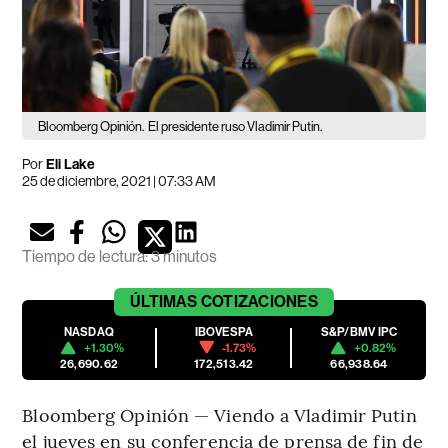
Bloomberg Opinión.
El presidente ruso Vladimir Putin.
Por
Eli Lake
25 de diciembre, 2021 | 07:33 AM
Tiempo de lectura
:
3 minutos
ÚLTIMAS
COTIZACIONES
NASDAQ
IBOVESPA
S&P/BMV IPC
+1.30%
-1.73%
+0.82%
26,690.62
172,513.42
66,938.64
Bloomberg Opinión — Viendo a Vladimir Putin
el jueves en su conferencia de prensa de fin de